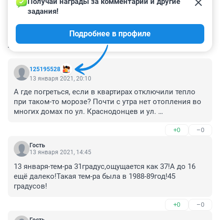
Получай награды за комментарии и другие 
задания!
Подробнее в профиле
КОММЕНТАРИИ
6
125195528
13 января 2021, 20:10
А где погреться, если в квартирах отключили тепло 
при таком-то морозе? Почти с утра нет отопления во 
многих домах по ул. Краснодонцев и ул. 
Комсомольской на Автозаводе. Говорят, что авария, 
+0
–0
но нам-то не легче!
Гость
13 января 2021, 14:45
13 января-тем-ра 31градус,ощущается как 37!А до 16 
ещё далеко!Такая тем-ра была в 1988-89год!45 
градусов!
+0
–0