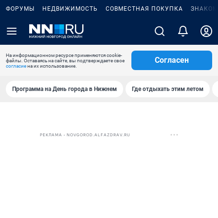
ФОРУМЫ
НЕДВИЖИМОСТЬ
СОВМЕСТНАЯ ПОКУПКА
ЗНАКОМ
На информационном ресурсе применяются cookie-
Согласен
файлы. Оставаясь на сайте, вы подтверждаете свое
согласие
на их использование.
Программа на День города в Нижнем
Где отдыхать этим летом
РЕКЛАМА • NOVGOROD.ALFAZDRAV.RU