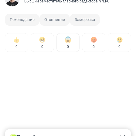
Бывший заместитель главного редактора NN.RU
Похолодание
Отопление
Заморозка
0
0
0
0
0