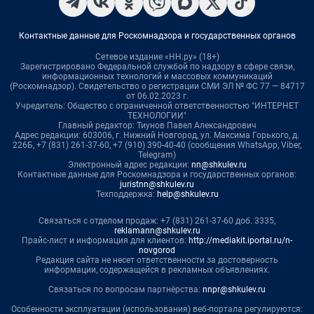
Контактные данные для Роскомнадзора и государственных органов
Сетевое издание «НН.ру» (18+)
Зарегистрировано Федеральной службой по надзору в сфере связи,
информационных технологий и массовых коммуникаций
(Роскомнадзор). Свидетельство о регистрации СМИ ЭЛ № ФС 77 — 84717
от 06.02.2023 г.
Учредитель: Общество с ограниченной ответственностью "ИНТЕРНЕТ
ТЕХНОЛОГИИ"
Главный редактор: Тиунов Павел Александрович
Адрес редакции: 603006, г. Нижний Новгород, ул. Максима Горького, д.
226Б, +7 (831) 261-37-60, +7 (910) 390-40-40 (сообщения WhatsApp, Viber,
Telegram)
Электронный адрес редакции:
nn@shkulev.ru
Контактные данные для Роскомнадзора и государственных органов:
juristnn@shkulev.ru
Техподдержка:
help@shkulev.ru
Связаться с отделом продаж: +7 (831) 261-37-60 доб. 3335,
reklamann@shkulev.ru
Прайс-лист и информация для клиентов:
http://mediakit.iportal.ru/n-
novgorod
Редакция сайта не несет ответственности за достоверность
информации, содержащейся в рекламных объявлениях.
Связаться по вопросам партнёрства:
nnpr@shkulev.ru
Особенности эксплуатации (использования) веб-портала регулируются: