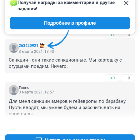
3 марта 2021, 17:47
Получай награды за комментарии и другие 
задания!
Не против России, а против лиц причестных к 
отравлению. Отравители - это не россия, а 
Подробнее в профиле
преступники.
+1
–0
263420921
3 марта 2021, 13:43
Санкции - они такие санкционные. Мы картошку с 
огурцами поедим. Ничего.
+0
–0
Гость
3 марта 2021, 12:57
Для меня санкции амеров и гейевропы по барабану. 
Пусть вводят, мы умнее будем и рассчитывать на 
свои силы.
+0
–0