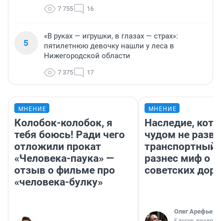
7 755
16
«В руках — игрушки, в глазах — страх»:
5
пятилетнюю девочку нашли у леса в
Нижегородской области
7 375
17
МНЕНИЕ
МНЕНИЕ
Колобок-колобок, я
Наследие, кото
тебя боюсь! Ради чего
чудом не разва
отложили прокат
транспортный 
«Человека-паука» —
разнес миф о 
отзыв о фильме про
советских доро
«человека-булку»
Олег Арефьев
Блогер, предпри