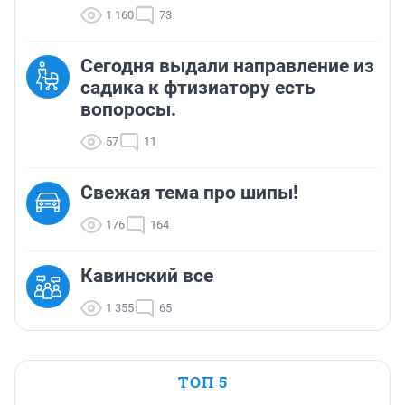
1 160
73
Сегодня выдали направление из
садика к фтизиатору есть
вопоросы.
57
11
Свежая тема про шипы!
176
164
Кавинский все
1 355
65
ТОП 5