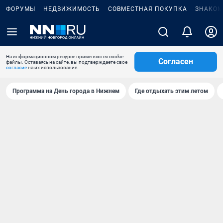
ФОРУМЫ
НЕДВИЖИМОСТЬ
СОВМЕСТНАЯ ПОКУПКА
ЗНАКОМ
На информационном ресурсе применяются cookie-
Согласен
файлы. Оставаясь на сайте, вы подтверждаете свое
согласие
на их использование.
Программа на День города в Нижнем
Где отдыхать этим летом