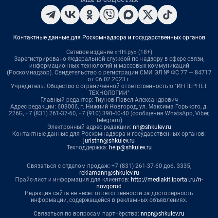
Контактные данные для Роскомнадзора и государственных органов
Сетевое издание «НН.ру» (18+)
Зарегистрировано Федеральной службой по надзору в сфере связи,
информационных технологий и массовых коммуникаций
(Роскомнадзор). Свидетельство о регистрации СМИ ЭЛ № ФС 77 — 84717
от 06.02.2023 г.
Учредитель: Общество с ограниченной ответственностью "ИНТЕРНЕТ
ТЕХНОЛОГИИ"
Главный редактор: Тиунов Павел Александрович
Адрес редакции: 603006, г. Нижний Новгород, ул. Максима Горького, д.
226Б, +7 (831) 261-37-60, +7 (910) 390-40-40 (сообщения WhatsApp, Viber,
Telegram)
Электронный адрес редакции:
nn@shkulev.ru
Контактные данные для Роскомнадзора и государственных органов:
juristnn@shkulev.ru
Техподдержка:
help@shkulev.ru
Связаться с отделом продаж: +7 (831) 261-37-60 доб. 3335,
reklamann@shkulev.ru
Прайс-лист и информация для клиентов:
http://mediakit.iportal.ru/n-
novgorod
Редакция сайта не несет ответственности за достоверность
информации, содержащейся в рекламных объявлениях.
Связаться по вопросам партнёрства:
nnpr@shkulev.ru