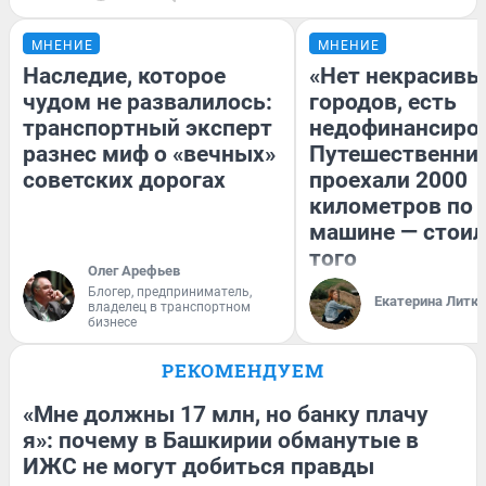
МНЕНИЕ
МНЕНИЕ
Наследие, которое
«Нет некрасивы
чудом не развалилось:
городов, есть
транспортный эксперт
недофинансиро
разнес миф о «вечных»
Путешественни
советских дорогах
проехали 2000
километров по 
машине — стоил
того
Олег Арефьев
Блогер, предприниматель,
Екатерина Литк
владелец в транспортном
бизнесе
РЕКОМЕНДУЕМ
«Мне должны 17 млн, но банку плачу
я»: почему в Башкирии обманутые в
ИЖС не могут добиться правды