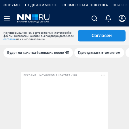
ФОРУМЫ
НЕДВИЖИМОСТЬ
СОВМЕСТНАЯ ПОКУПКА
ЗНАКОМ
На информационном ресурсе применяются cookie-
Согласен
файлы. Оставаясь на сайте, вы подтверждаете свое
согласие
на их использование.
Будет ли канатка безопасна после ЧП
Где отдыхать этим летом
РЕКЛАМА • NOVGOROD.ALFAZDRAV.RU