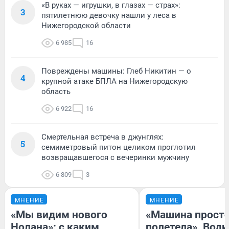
«В руках — игрушки, в глазах — страх»:
3
пятилетнюю девочку нашли у леса в
Нижегородской области
6 985
16
Повреждены машины: Глеб Никитин — о
4
крупной атаке БПЛА на Нижегородскую
область
6 922
16
Смертельная встреча в джунглях:
5
семиметровый питон целиком проглотил
возвращавшегося с вечеринки мужчину
6 809
3
МНЕНИЕ
МНЕНИЕ
«Мы видим нового
«Машина прост
Нолана»: с каким
полетела». Води