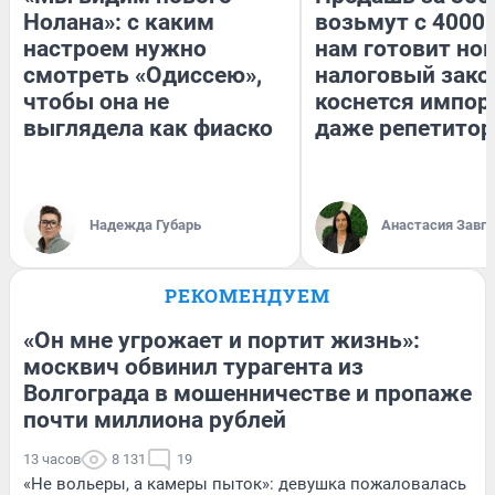
Нолана»: с каким
возьмут с 4000.
настроем нужно
нам готовит но
смотреть «Одиссею»,
налоговый зако
чтобы она не
коснется импор
выглядела как фиаско
даже репетитор
Надежда Губарь
Анастасия Завг
РЕКОМЕНДУЕМ
«Он мне угрожает и портит жизнь»:
москвич обвинил турагента из
Волгограда в мошенничестве и пропаже
почти миллиона рублей
13 часов
8 131
19
«Не вольеры, а камеры пыток»: девушка пожаловалась