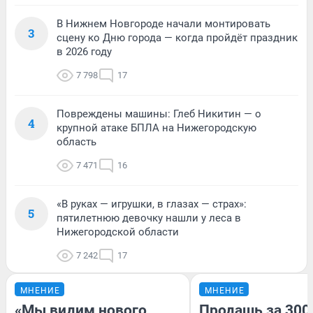
В Нижнем Новгороде начали монтировать
3
сцену ко Дню города — когда пройдёт праздник
в 2026 году
7 798
17
Повреждены машины: Глеб Никитин — о
4
крупной атаке БПЛА на Нижегородскую
область
7 471
16
«В руках — игрушки, в глазах — страх»:
5
пятилетнюю девочку нашли у леса в
Нижегородской области
7 242
17
МНЕНИЕ
МНЕНИЕ
«Мы видим нового
Продашь за 3000