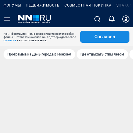
ФОРУМЫ
НЕДВИЖИМОСТЬ
СОВМЕСТНАЯ ПОКУПКА
ЗНАКОМ
На информационном ресурсе применяются cookie-
Согласен
файлы. Оставаясь на сайте, вы подтверждаете свое
согласие
на их использование.
Программа на День города в Нижнем
Где отдыхать этим летом