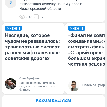
5
пятилетнюю девочку нашли у леса в
Нижегородской области
7 374
17
МНЕНИЕ
МНЕНИЕ
Наследие, которое
«Финал не совпа
чудом не развалилось:
ожиданиями»: с
транспортный эксперт
смотреть филь
разнес миф о «вечных»
«Старый орел» 
советских дорогах
большом экран
честная реценз
Олег Арефьев
Блогер, предприниматель,
Надежда Губарь
владелец в транспортном
бизнесе
РЕКОМЕНДУЕМ