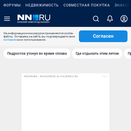
ФОРУМЫ
НЕДВИЖИМОСТЬ
СОВМЕСТНАЯ ПОКУПКА
ЗНАКОМ
На информационном ресурсе применяются cookie-
Согласен
файлы. Оставаясь на сайте, вы подтверждаете свое
согласие
на их использование.
Подросток утонул во время сплава
Где отдыхать этим летом
П
РЕКЛАМА • NOVGOROD.ALFAZDRAV.RU