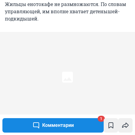
Жильцы енотокафе не размножаются. По словам
управляющей, им вполне хватает детенышей-
подкидышей.
1
Комментарии
В енотокафе находят приют и другие звери, но при условии, что они
поладят со звездами заведения