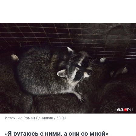
Источник: 
Роман Данилкин / 63.RU
«Я ругаюсь с ними, а они со мной»