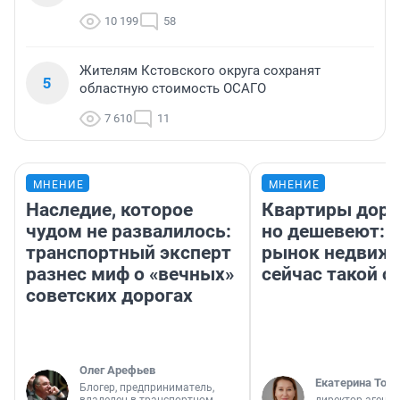
10 199
58
Жителям Кстовского округа сохранят
5
областную стоимость ОСАГО
7 610
11
МНЕНИЕ
МНЕНИЕ
Наследие, которое
Квартиры дор
чудом не развалилось:
но дешевеют: 
транспортный эксперт
рынок недвиж
разнес миф о «вечных»
сейчас такой 
советских дорогах
Олег Арефьев
Екатерина Торо
Блогер, предприниматель,