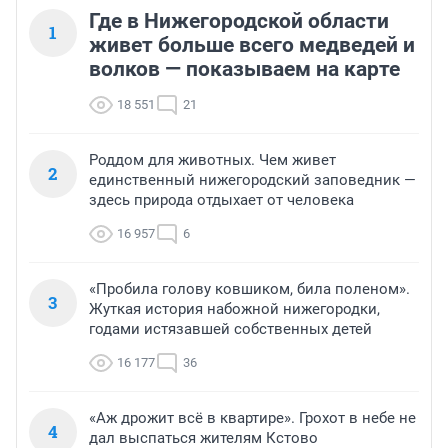
Где в Нижегородской области
1
живет больше всего медведей и
волков — показываем на карте
18 551
21
Роддом для животных. Чем живет
2
единственный нижегородский заповедник —
здесь природа отдыхает от человека
16 957
6
«Пробила голову ковшиком, била поленом».
3
Жуткая история набожной нижегородки,
годами истязавшей собственных детей
16 177
36
«Аж дрожит всё в квартире». Грохот в небе не
4
дал выспаться жителям Кстово