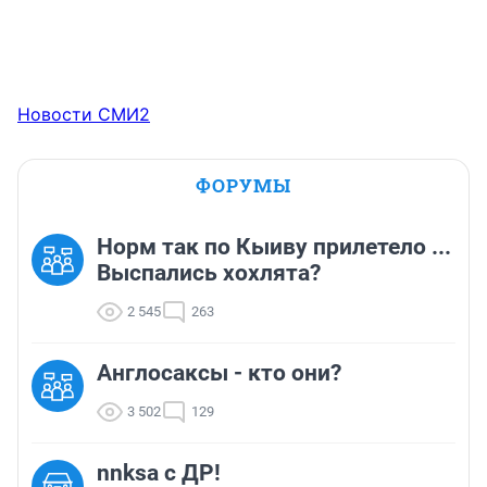
Новости СМИ2
ФОРУМЫ
Норм так по Кыиву прилетело ...
Выспались хохлята?
2 545
263
Англосаксы - кто они?
3 502
129
nnksa с ДР!