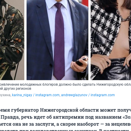
привлечение молодежных блогеров должно было сделать Нижегородскую обл
ей других регионов
ухина, 
karina_nigay / instagram.com
, 
andrewglazunov / instagram.com
ремя губернатор Нижегородской области может полу
 Правда, речь идет об антипремии под названием «З
ется она не за заслуги, а скорее наоборот — за нецелев
средств при государственных закупках. В частности,