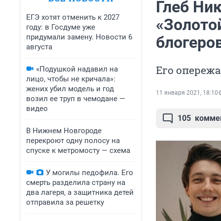
Глеб Ни
ЕГЭ хотят отменить к 2027
«Золотой
году: в Госдуме уже
придумали замену. Новости 6
блогеро
августа
Его опережа
«Подушкой надавил на
лицо, чтобы не кричала»:
жених убил модель и год
11 января 2021, 18:10
возил ее труп в чемодане —
видео
105
комме
В Нижнем Новгороде
перекроют одну полосу на
спуске к метромосту — схема
У могилы педофила. Его
смерть разделила страну на
два лагеря, а защитника детей
отправила за решетку