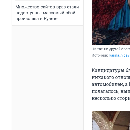
Множество сайтов враз стали
недоступны: массовый сбой
произошел в Рунете
Ни тот, ни другой бло
Источник: 
karina_nigay
Кандидатуры бл
никакого отнош
автомобилей, а 
полагалось, вы
несколько стори