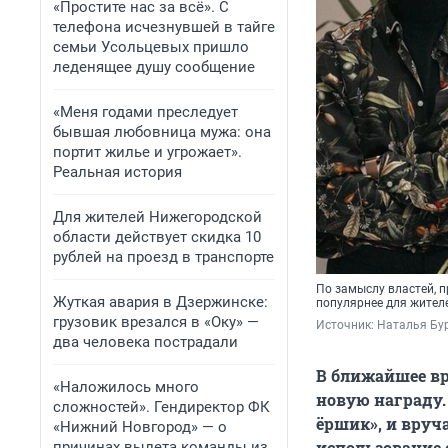
«Простите нас за всё». С
телефона исчезнувшей в тайге
семьи Усольцевых пришло
леденящее душу сообщение
«Меня годами преследует
бывшая любовница мужа: она
портит жилье и угрожает».
Реальная история
Для жителей Нижегородской
области действует скидка 10
рублей на проезд в транспорте
По замыслу властей, 
Жуткая авария в Дзержинске:
популярнее для жител
грузовик врезался в «Оку» —
Источник: 
Наталья Бур
два человека пострадали
В ближайшее в
«Наложилось много
новую награду.
сложностей». Гендиректор ФК
ёршик», и вруча
«Нижний Новгород» — о
использование 
причинах вылета команды из