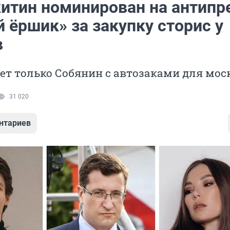
китин номинирован на антип
 ёршик» за закупку сторис у
в
ет только Собянин с автозаками для мо
31 020
нтариев