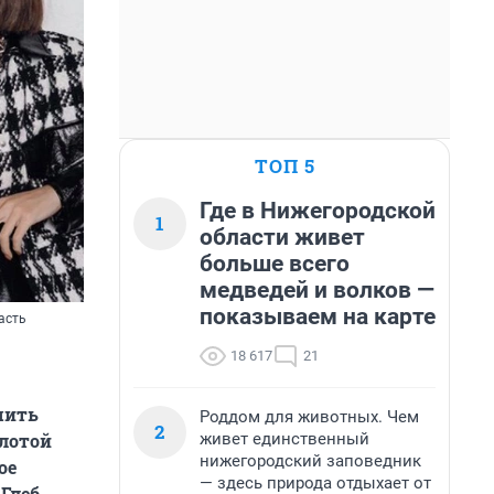
ТОП 5
Где в Нижегородской
1
области живет
больше всего
медведей и волков —
показываем на карте
асть
18 617
21
чить
Роддом для животных. Чем
2
живет единственный
олотой
нижегородский заповедник
ое
— здесь природа отдыхает от
 Глеб