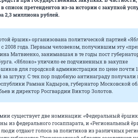
в список претендентов из-за истории с закупкой усл
а 2,3 миллиона рублей.
отой ёршик» организована политической партией «Яб
 с 2008 года. Первым человеком, получившим эту «пр
ина Матвиенко, занимавшая в те годы пост губернато
урга. «Яблоко» уличило ее подчиненных в закупке
ршиков для городской администрации по цене почти 1
 за штуку. С тех пор подобную антинаграду получали 
еспублики Рамзан Кадыров, губернатор Московской об
ьев и директор Росгвардии Виктор Золотов.
емии существует две номинации: «Федеральный ёршик»
ны из федерального госаппарата, и «Региональный ёр
 люди отдают голоса за политиков из различных реги
году губернатор Нижегородской области соседствует н