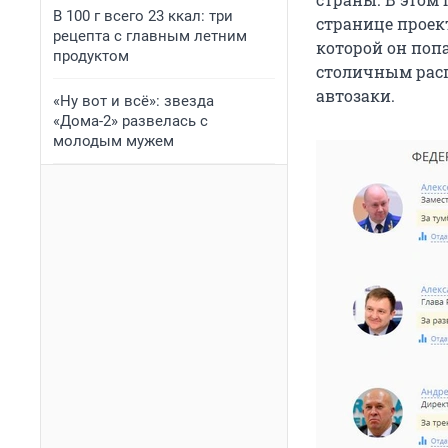
В 100 г всего 23 ккал: три
странице проек
рецепта с главным летним
которой он попа
продуктом
столичным расп
автозаки.
«Ну вот и всё»: звезда
«Дома-2» развелась с
молодым мужем