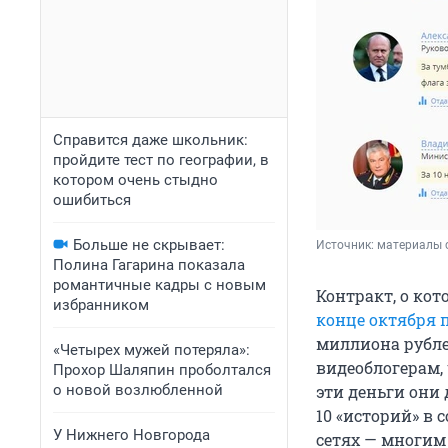
Справится даже школьник:
пройдите тест по географии, в
котором очень стыдно
ошибиться
Больше не скрывает:
Источник: 
материалы с
Полина Гагарина показала
романтичные кадры с новым
Контракт, о кот
избранником
конце октября 
миллиона рублей
«Четырех мужей потеряла»:
видеоблогерам, 
Прохор Шаляпин проболтался
о новой возлюбленной
эти деньги они
10 «историй» в 
У Нижнего Новгорода
сетях — многим