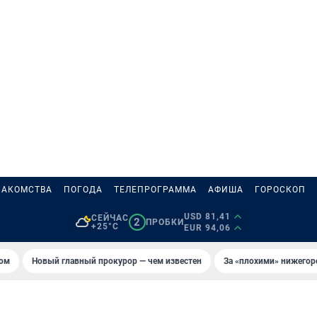
НАКОМСТВА
ПОГОДА
ТЕЛЕПРОГРАММА
АФИША
ГОРОСКОП
USD 81,41
СЕЙЧАС
2
ПРОБКИ
+25°C
EUR 94,06
том
Новый главный прокурор — чем известен
За «плохими» нижего