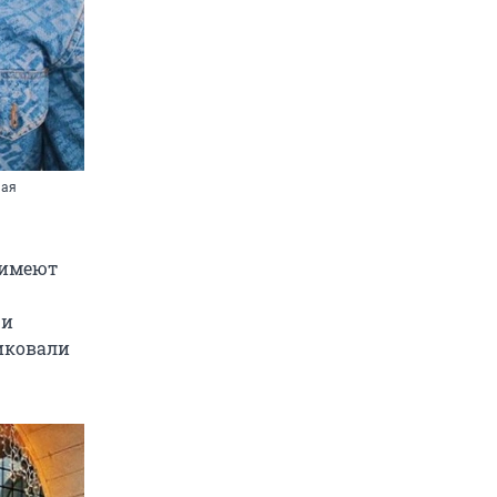
шая
 имеют
 и
ликовали