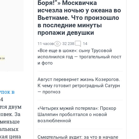
Боря!“» Москвичка
исчезла ночью у океана во
Вьетнаме. Что произошло
в последние минуты
пропажи девушки
11 часов
32 238
14
«Все еще в шоке»: сыну Трусовой
исполнился год — трогательный пост
и фото
Август перевернет жизнь Козерогов.
К чему готовит ретроградный Сатурн
упок в
— прогноз
,4
тся двум
«Четырех мужей потеряла»: Прохор
овек. За
Шаляпин проболтался о новой
возлюбленной
 меньше
иальных
кая цена
Смертельный аудит: за что в начале