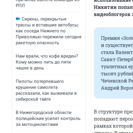
РПЛ
Никитин попал 
видеоблогеров з
Сирены, перекрытые
трассы и вставшие автобусы:
как соседи Нижнего по
Приволжью пережили сегодня
Премия «Зол
ракетную опасность
и существует
стала Валент
Нам врали, что кофе вреден?
Санкт-Петерб
Кому можно пить до пяти
туалетных е
чашек в день
тысяч рублей
Чеченской Р
Пилоты потерпевшего
крушение самолета
Андрей Вороб
рассказали, как выживали в
сибирской тайге
В структуре пр
В Нижегородской области
попадают персо
полицейские усилят контроль
за мотоциклистами
рамках которой
страны. В этом 