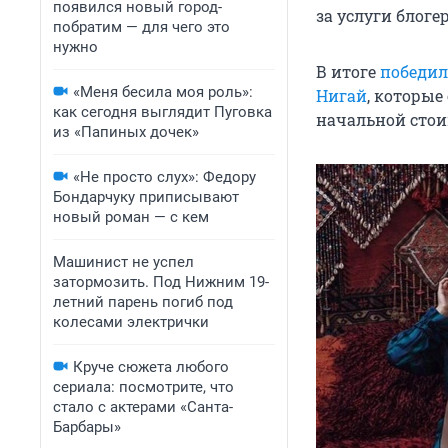
появился новый город-
за услуги блоге
побратим — для чего это
нужно
В итоге
победил
«Меня бесила моя роль»:
Нигай
, которые
как сегодня выглядит Пуговка
начальной стои
из «Папиных дочек»
«Не просто слух»: Федору
Бондарчуку приписывают
новый роман — с кем
Машинист не успел
затормозить. Под Нижним 19-
летний парень погиб под
колесами электрички
Круче сюжета любого
сериала: посмотрите, что
стало с актерами «Санта-
Барбары»