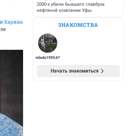
2000-х убили бывшего главбуха
нефтяной компании Уфы
и Карина
ЗНАКОМСТВА
вле
mlada1959
,
67
Начать знакомиться