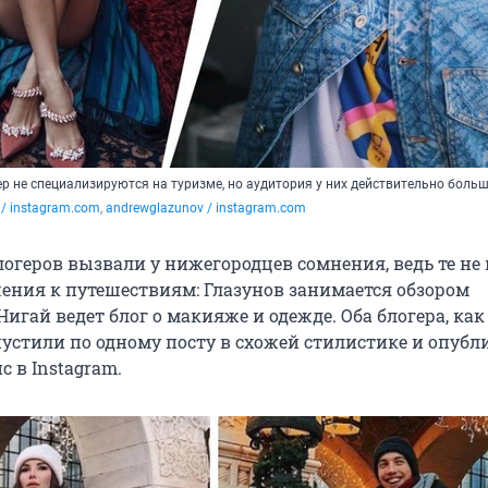
гер не специализируются на туризме, но аудитория у них действительно боль
 / instagram.com
, 
andrewglazunov / instagram.com
огеров вызвали у нижегородцев сомнения, ведь те не
ения к путешествиям: Глазунов занимается обзором
Нигай ведет блог о макияже и одежде. Оба блогера, как
пустили по одному посту в схожей стилистике и опуб
с в Instagram.