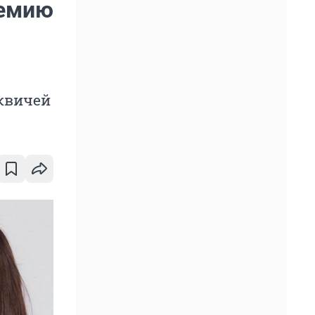
ремию
сквичей