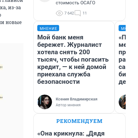
стоимость ОСАГО
а, из-за
7 642
11
о
ли новые
МНЕНИЕ
МНЕНИ
Мой банк меня
«Поку
бережет. Журналист
мешке
хотела снять 200
предп
тысяч, чтобы погасить
расска
кредит, — к ней домой
самом
приехала служба
бизне
безопасности
дешев
Ксения Владимирская
Автор мнения
РЕКОМЕНДУЕМ
«Она крикнула: „Дядя