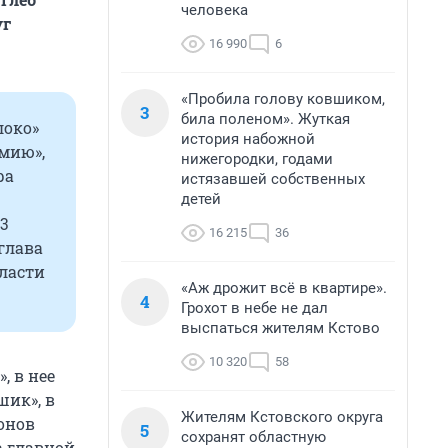
человека
уг
16 990
6
«Пробила голову ковшиком,
3
била поленом». Жуткая
локо»
история набожной
емию»,
нижегородки, годами
ра
истязавшей собственных
детей
3
16 215
36
глава
ласти
«Аж дрожит всё в квартире».
4
Грохот в небе не дал
выспаться жителям Кстово
10 320
58
, в нее
шик», в
Жителям Кстовского округа
онов
5
сохранят областную
а главной