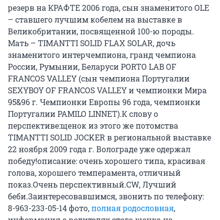
резерв на КРАФТЕ 2006 года, сын знаменитого OLE
– ставшего лучшим кобелем на выставке в
Великобритании, посвященной 100-ю породы.
Мать – TIMANTTI SOLID FLAX SOLAR, дочь
знаменитого интерчемпиона, гранд чемпиона
России, Румынии, Беларуси PORTO LAB OF
FRANCOS VALLEY (сын чемпиона Португалии
SEXYBOY OF FRANCOS VALLEY и чемпионки Мира
95&96 г. Чемпионки Европы 96 года, чемпионки
Португалии PAMILO LINNET).К слову о
перспективе:щенок из этого же потомства
TIMANTTI SOLID JOCKER в региональной выставке
22 ноября 2009 года г. Волограде уже одержал
победу!описание: очень хорошего типа, красивая
голова, хорошего темперамента, отличный
показ.Очень перспективный.CW, Лучший
беби.Заинтересовавшимся, звонить по телефону:
8-963-233-05-14 фото,
полная родословная
,
информация о родителях этого щенка на