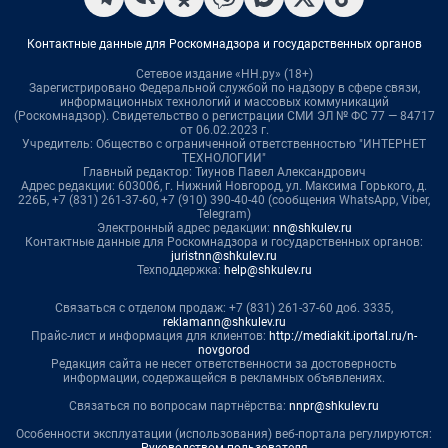
Контактные данные для Роскомнадзора и государственных органов
Сетевое издание «НН.ру» (18+)
Зарегистрировано Федеральной службой по надзору в сфере связи,
информационных технологий и массовых коммуникаций
(Роскомнадзор). Свидетельство о регистрации СМИ ЭЛ № ФС 77 — 84717
от 06.02.2023 г.
Учредитель: Общество с ограниченной ответственностью "ИНТЕРНЕТ
ТЕХНОЛОГИИ"
Главный редактор: Тиунов Павел Александрович
Адрес редакции: 603006, г. Нижний Новгород, ул. Максима Горького, д.
226Б, +7 (831) 261-37-60, +7 (910) 390-40-40 (сообщения WhatsApp, Viber,
Telegram)
Электронный адрес редакции:
nn@shkulev.ru
Контактные данные для Роскомнадзора и государственных органов:
juristnn@shkulev.ru
Техподдержка:
help@shkulev.ru
Связаться с отделом продаж: +7 (831) 261-37-60 доб. 3335,
reklamann@shkulev.ru
Прайс-лист и информация для клиентов:
http://mediakit.iportal.ru/n-
novgorod
Редакция сайта не несет ответственности за достоверность
информации, содержащейся в рекламных объявлениях.
Связаться по вопросам партнёрства:
nnpr@shkulev.ru
Особенности эксплуатации (использования) веб-портала регулируются: