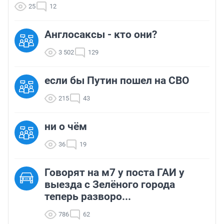
25
12
Англосаксы - кто они?
3 502
129
если бы Путин пошел на СВО
215
43
ни о чём
36
19
Говорят на м7 у поста ГАИ у
выезда с Зелёного города
теперь разворо...
786
62