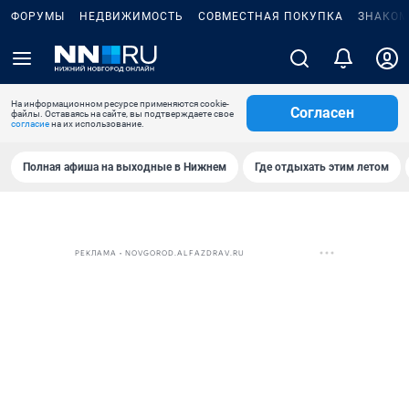
ФОРУМЫ
НЕДВИЖИМОСТЬ
СОВМЕСТНАЯ ПОКУПКА
ЗНАКОМ
На информационном ресурсе применяются cookie-
Согласен
файлы. Оставаясь на сайте, вы подтверждаете свое
согласие
на их использование.
Полная афиша на выходные в Нижнем
Где отдыхать этим летом
РЕКЛАМА • NOVGOROD.ALFAZDRAV.RU