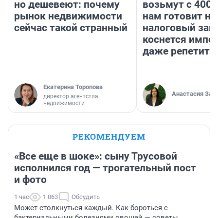
но дешевеют: почему
возьмут с 4000
рынок недвижимости
нам готовит н
сейчас такой странный
налоговый зако
коснется импор
даже репетито
Екатерина Торопова
Анастасия Зав
директор агентства
недвижимости
РЕКОМЕНДУЕМ
«Все еще в шоке»: сыну Трусовой
исполнился год — трогательный пост
и фото
1 час
1 063
Обсудить
Может столкнуться каждый. Как бороться с
бактериальными болезнями овощей — советы