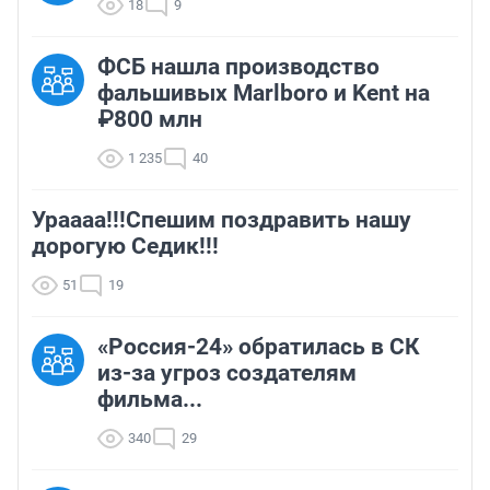
18
9
ФСБ нашла производство
фальшивых Marlboro и Kent на
₽800 млн
1 235
40
Ураааа!!!Спешим поздравить нашу
дорогую Седик!!!
51
19
«Россия-24» обратилась в СК
из-за угроз создателям
фильма...
340
29