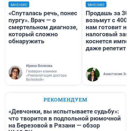
МНЕНИЕ
МНЕНИЕ
«Спуталась речь, понес
Продашь за 300
пургу». Врач — о
возьмут с 4000
смертельном диагнозе,
нам готовит н
который сложно
налоговый зако
обнаружить
коснется импор
даже репетито
Ирина Волкова
Главврач клиники
Анастасия Зав
«Реабилитация доктора
Волковой»
РЕКОМЕНДУЕМ
«Девчонки, вы испытываете судьбу»:
что творится в подпольной рюмочной
на Березовой в Рязани — обзор