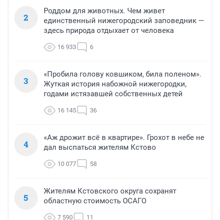
Роддом для животных. Чем живет
2
единственный нижегородский заповедник —
здесь природа отдыхает от человека
16 933
6
«Пробила голову ковшиком, била поленом».
3
Жуткая история набожной нижегородки,
годами истязавшей собственных детей
16 145
36
«Аж дрожит всё в квартире». Грохот в небе не
4
дал выспаться жителям Кстово
10 077
58
Жителям Кстовского округа сохранят
5
областную стоимость ОСАГО
7 590
11