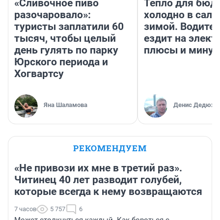
«Сливочное пиво
Тепло для бюд
разочаровало»:
холодно в сало
туристы заплатили 60
зимой. Водител
тысяч, чтобы целый
ездит на элект
день гулять по парку
плюсы и мину
Юрского периода и
Хогвартсу
Яна Шаламова
Денис Дедюхи
РЕКОМЕНДУЕМ
«Не привози их мне в третий раз».
Читинец 40 лет разводит голубей,
которые всегда к нему возвращаются
7 часов
5 757
6