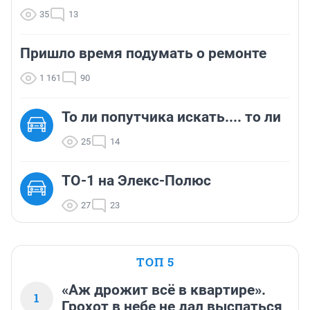
35
13
Пришло время подумать о ремонте
1 161
90
То ли попутчика искать.... то ли
25
14
ТО-1 на Элекс-Полюс
27
23
ТОП 5
«Аж дрожит всё в квартире».
1
Грохот в небе не дал выспаться