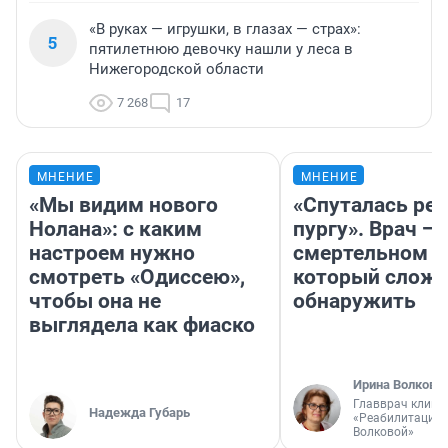
«В руках — игрушки, в глазах — страх»:
5
пятилетнюю девочку нашли у леса в
Нижегородской области
7 268
17
МНЕНИЕ
МНЕНИЕ
«Мы видим нового
«Спуталась реч
Нолана»: с каким
пургу». Врач — 
настроем нужно
смертельном д
смотреть «Одиссею»,
который слож
чтобы она не
обнаружить
выглядела как фиаско
Ирина Волкова
Главврач клини
Надежда Губарь
«Реабилитация 
Волковой»