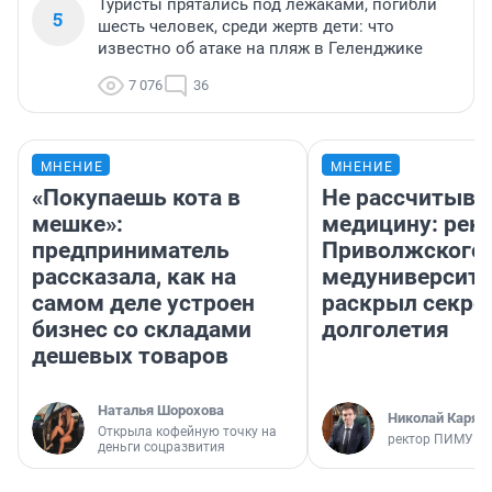
Туристы прятались под лежаками, погибли
5
шесть человек, среди жертв дети: что
известно об атаке на пляж в Геленджике
7 076
36
МНЕНИЕ
МНЕНИЕ
«Покупаешь кота в
Не рассчитыва
мешке»:
медицину: рек
предприниматель
Приволжского
рассказала, как на
медуниверсите
самом деле устроен
раскрыл секре
бизнес со складами
долголетия
дешевых товаров
Наталья Шорохова
Николай Каряк
Открыла кофейную точку на
ректор ПИМУ
деньги соцразвития