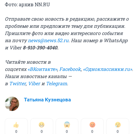
Фото: архив NN.RU
Отправьте свою новость в редакцию, расскажите о
проблеме или предложите тему для публикации.
Пришлите фото или видео интересного события
на почту
news@news.52.ru
. Наш номер в WhatsApp
и Viber
8-910-390-4040.
Читайте новости в
соцсетях
«ВКонтакте»
,
Facebook
,
«Одноклассники.ru»
.
Наши новостные каналы —
в
Twitter
,
Viber
и
Telegram
.
Татьяна Кузнецова
0
0
0
0
0