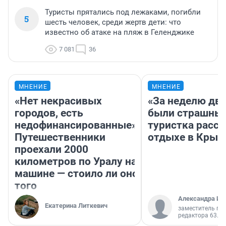
Туристы прятались под лежаками, погибли
5
шесть человек, среди жертв дети: что
известно об атаке на пляж в Геленджике
7 081
36
МНЕНИЕ
МНЕНИЕ
«Нет некрасивых
«За неделю две
городов, есть
были страшные
недофинансированные».
туристка расск
Путешественники
отдыхе в Крым
проехали 2000
километров по Уралу на
машине — стоило ли оно
того
Александра Ис
Екатерина Литкевич
заместитель гл
редактора 63.RU