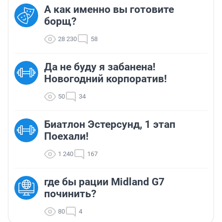
А как именно вы готовите
борщ?
28 230
58
Да не буду я забанена!
Новогодний корпоратив!
50
34
Биатлон Эстерсунд, 1 этап
Поехали!
1 240
167
где бы рации Midland G7
починить?
80
4