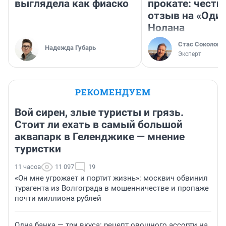
выглядела как фиаско
прокате: честн
отзыв на «Оди
Нолана
Стас Соколов
Надежда Губарь
Эксперт
РЕКОМЕНДУЕМ
Вой сирен, злые туристы и грязь.
Стоит ли ехать в самый большой
аквапарк в Геленджике — мнение
туристки
11 часов
11 097
19
«Он мне угрожает и портит жизнь»: москвич обвинил
турагента из Волгограда в мошенничестве и пропаже
почти миллиона рублей
Одна банка — три вкуса: рецепт овощного ассорти на