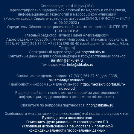
Сетевое издание «НН.ру» (18+)
Зарегистрировано Федеральной службой по надзору в сфере связи,
информационных технологий и массовых коммуникаций
(Роскомнадзор). Свидетельство о регистрации СМИ ЭЛ № ФС 77 — 84717
от 06.02.2023 г.
Учредитель: Общество с ограниченной ответственностью "ИНТЕРНЕТ
ТЕХНОЛОГИИ"
Главный редактор: Тиунов Павел Александрович
Адрес редакции: 603006, г. Нижний Новгород, ул. Максима Горького, д.
226Б, +7 (831) 261-37-60, +7 (910) 390-40-40 (сообщения WhatsApp, Viber,
Telegram)
Электронный адрес редакции:
nn@shkulev.ru
Контактные данные для Роскомнадзора и государственных органов:
juristnn@shkulev.ru
Техподдержка:
help@shkulev.ru
Связаться с отделом продаж: +7 (831) 261-37-60 доб. 3335,
reklamann@shkulev.ru
Прайс-лист и информация для клиентов:
http://mediakit.iportal.ru/n-
novgorod
Редакция сайта не несет ответственности за достоверность
информации, содержащейся в рекламных объявлениях.
Связаться по вопросам партнёрства:
nnpr@shkulev.ru
Особенности эксплуатации (использования) веб-портала регулируются:
Руководством пользователя
Описанием функциональных характеристик ПО
Условиями использования веб-портала и политикой
конфиденциальности персональных данных