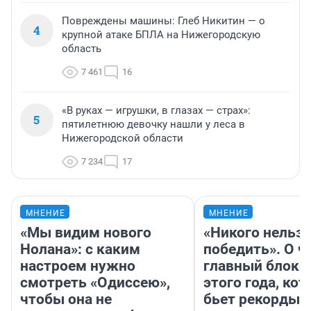
Повреждены машины: Глеб Никитин — о
4
крупной атаке БПЛА на Нижегородскую
область
7 461
16
«В руках — игрушки, в глазах — страх»:
5
пятилетнюю девочку нашли у леса в
Нижегородской области
7 234
17
МНЕНИЕ
МНЕНИЕ
«Мы видим нового
«Никого нельз
Нолана»: с каким
победить». О ч
настроем нужно
главный блокб
смотреть «Одиссею»,
этого года, ко
чтобы она не
бьет рекорды 