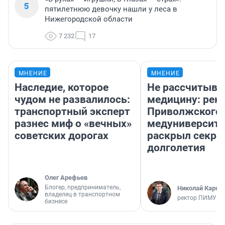
5
пятилетнюю девочку нашли у леса в
Нижегородской области
7 232
17
МНЕНИЕ
МНЕНИЕ
Наследие, которое
Не рассчитыва
чудом не развалилось:
медицину: рек
транспортный эксперт
Приволжского
разнес миф о «вечных»
медуниверсите
советских дорогах
раскрыл секре
долголетия
Олег Арефьев
Блогер, предприниматель,
Николай Каряк
владелец в транспортном
ректор ПИМУ
бизнесе