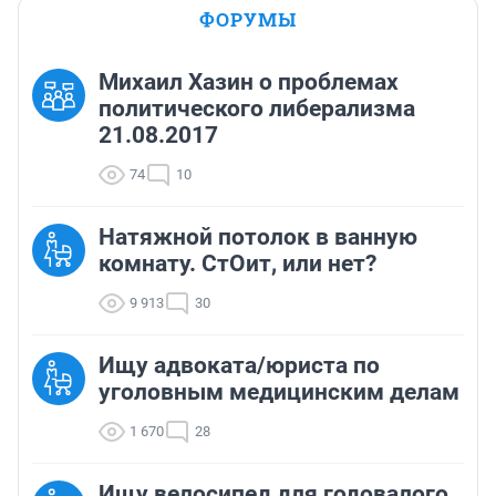
ФОРУМЫ
Михаил Хазин о проблемах
политического либерализма
21.08.2017
74
10
Натяжной потолок в ванную
комнату. СтОит, или нет?
9 913
30
Ищу адвоката/юриста по
уголовным медицинским делам
1 670
28
Ищу велосипед для годовалого