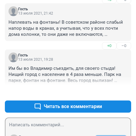
Гость
13 июля 2021, 21:42
Наплевать на фонтаны! В советском районе слабый 
напор воды в кранах, а учитывая, что у всех почти 
дома колонки, то они даже не включаются, 
невозможно мыться, стирать, мыть посуду и т.п. под 
+0
–0
таким слабым напором, да ещё и холодной водой...
Гость
13 июля 2021, 19:28
Им бы во Владимир съездить, для своего стыда! 
Нищий город с население в 4 раза меньше. Парк на 
парке, фонтан на фонтане. Весь город вылизан! 
Чисто, подстрижино, в центре города одна зелень. У 
+0
–0
нас ничего сделать не могут
Читать все комментарии