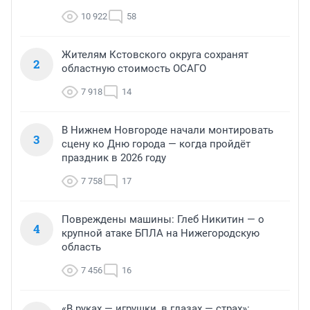
10 922
58
Жителям Кстовского округа сохранят
2
областную стоимость ОСАГО
7 918
14
В Нижнем Новгороде начали монтировать
3
сцену ко Дню города — когда пройдёт
праздник в 2026 году
7 758
17
Повреждены машины: Глеб Никитин — о
4
крупной атаке БПЛА на Нижегородскую
область
7 456
16
«В руках — игрушки, в глазах — страх»: