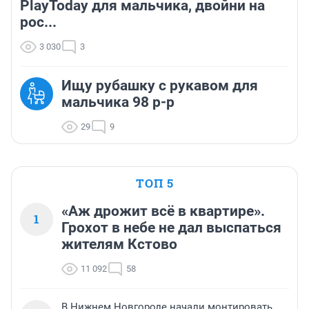
PlayToday для мальчика, двойни на
рос...
3 030
3
Ищу рубашку с рукавом для
мальчика 98 р-р
29
9
ТОП 5
«Аж дрожит всё в квартире».
1
Грохот в небе не дал выспаться
жителям Кстово
11 092
58
В Нижнем Новгороде начали монтировать