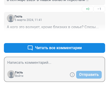
предоставлять препарат "Терифлуномид" 
+0
–1
("Феморикс"). Пациентов перевели на лечение 
другими препаратами. Но, в феврале 2024г он снова 
Гость
стал доступен по рецептам! Переводить пациентов 
5 марта 2024, 11:41
туда-сюда, даже в горизонтальном ПИТРСе, просто 
А кого это волнует, кроме близких в семье? Слезы...
дичь... Все препараты имеют "накопительный эффект" 
и начинают работать не с первого дня (месяца, 
+0
–0
полугода)) применения. Отходняк от "Терифлуномида" 
вернул симптомы заболевания... т.к. "Тенексиа" ещё 
Читать все комментарии
не начала действовать. А теперь обратно... 
Издеваются как могут!
Гость
Отправить
Войти