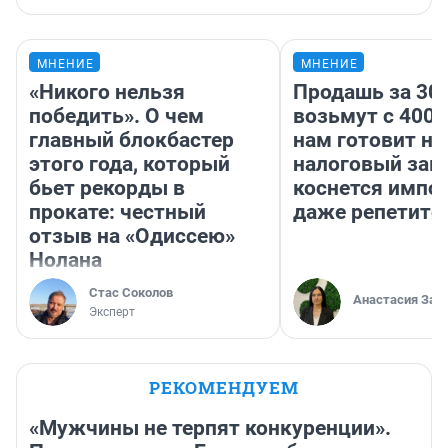
МНЕНИЕ
МНЕНИЕ
«Никого нельзя
Продашь за 300
победить». О чем
возьмут с 4000
главный блокбастер
нам готовит н
этого года, который
налоговый зако
бьет рекорды в
коснется импор
прокате: честный
даже репетито
отзыв на «Одиссею»
Нолана
Стас Соколов
Анастасия Зав
Эксперт
РЕКОМЕНДУЕМ
«Мужчины не терпят конкуренции».