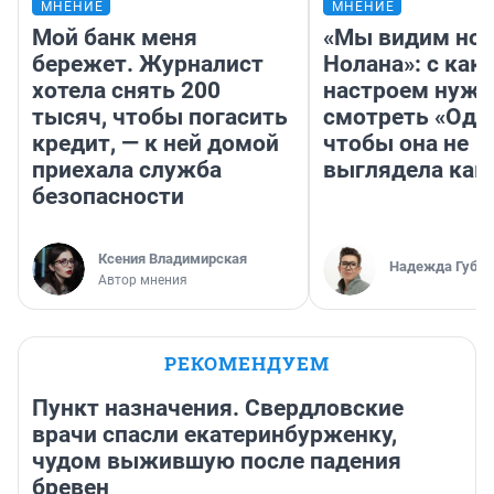
МНЕНИЕ
МНЕНИЕ
Мой банк меня
«Мы видим нов
бережет. Журналист
Нолана»: с как
хотела снять 200
настроем нужн
тысяч, чтобы погасить
смотреть «Оди
кредит, — к ней домой
чтобы она не
приехала служба
выглядела как
безопасности
Ксения Владимирская
Надежда Губар
Автор мнения
РЕКОМЕНДУЕМ
Пункт назначения. Свердловские
врачи спасли екатеринбурженку,
чудом выжившую после падения
бревен