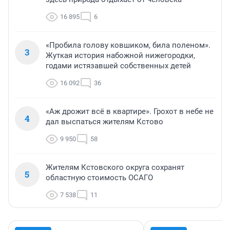
16 895
6
«Пробила голову ковшиком, била поленом».
3
Жуткая история набожной нижегородки,
годами истязавшей собственных детей
16 092
36
«Аж дрожит всё в квартире». Грохот в небе не
4
дал выспаться жителям Кстово
9 950
58
Жителям Кстовского округа сохранят
5
областную стоимость ОСАГО
7 538
11