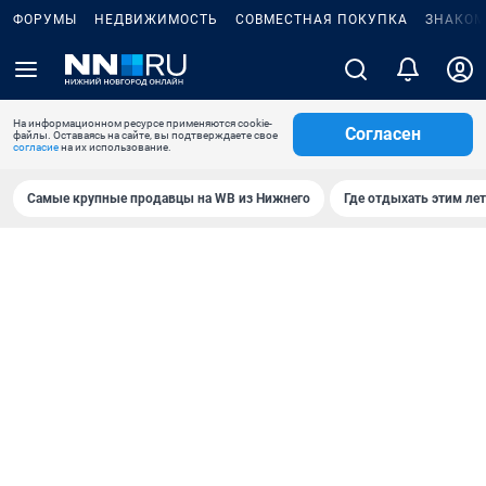
ФОРУМЫ
НЕДВИЖИМОСТЬ
СОВМЕСТНАЯ ПОКУПКА
ЗНАКОМ
На информационном ресурсе применяются cookie-
Согласен
файлы. Оставаясь на сайте, вы подтверждаете свое
согласие
на их использование.
Самые крупные продавцы на WB из Нижнего
Где отдыхать этим ле