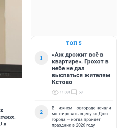
ТОП 5
«Аж дрожит всё в
1
квартире». Грохот в
небе не дал
выспаться жителям
Кстово
11 081
58
В Нижнем Новгороде начали
ик
2
монтировать сцену ко Дню
ечихе.
города — когда пройдёт
U в
праздник в 2026 году