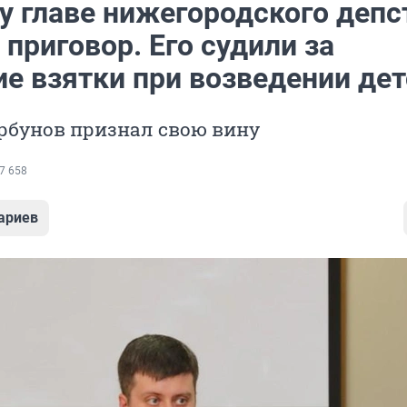
 главе нижегородского депс
приговор. Его судили за
ие взятки при возведении де
рбунов признал свою вину
7 658
ариев