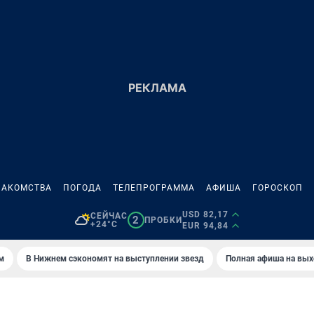
НАКОМСТВА
ПОГОДА
ТЕЛЕПРОГРАММА
АФИША
ГОРОСКОП
USD 82,17
СЕЙЧАС
2
ПРОБКИ
+24°C
EUR 94,84
м
В Нижнем сэкономят на выступлении звезд
Полная афиша на вы