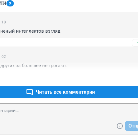
ИИ
9
3:18
ененый интеллектов взгляд
3:02
 других за большее не трогают.
Читать все комментарии
Отп