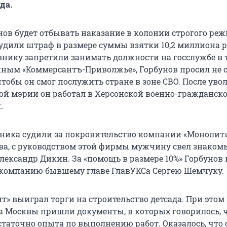
да.
ов будет отбывать наказание в колонии строгого реж
удили штраф в размере суммы взятки 10,2 миллиона р
ику запретили занимать должности на госслужбе в 
анным «Коммерсантъ-Приволжье», Горбунов просил не 
чтобы он смог послужить стране в зоне СВО. После ув
ой мэрии он работал в Херсонской военно-гражданск
.
ика судили за покровительство компании «Монолит»
ва, с руководством этой фирмы мужчину свел знаком
лександр Дикин. За «помощь в размере 10%» Горбунов
компанию бывшему главе ГлавУКСа Сергею Шемчуку.
т» выиграл торги на строительство детсада. При этом
а Москвы пришли документы, в которых говорилось, ч
таточно опыта по выполнению работ. Оказалось, что 