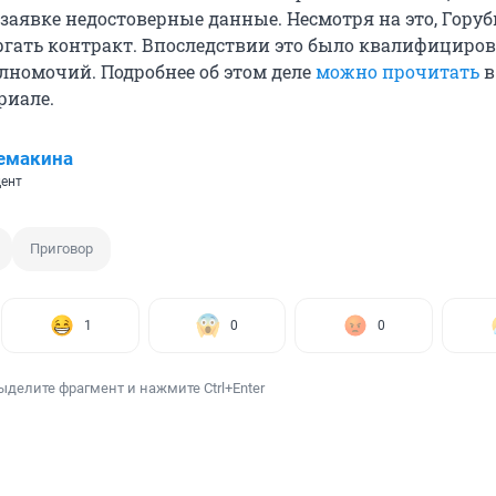
заявке недостоверные данные. Несмотря на это, Гору
ргать контракт. Впоследствии это было квалифициров
номочий. Подробнее об этом деле
можно прочитать
в
риале.
емакина
ент
Приговор
1
0
0
ыделите фрагмент и нажмите Ctrl+Enter