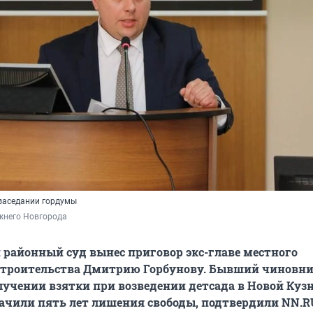
заседании гордумы
жнего Новгорода
районный суд вынес приговор экс-главе местного
строительства Дмитрию Горбунову. Бывший чиновн
лучении взятки при возведении детсада в Новой Кузн
ачили пять лет лишения свободы, подтвердили NN.R