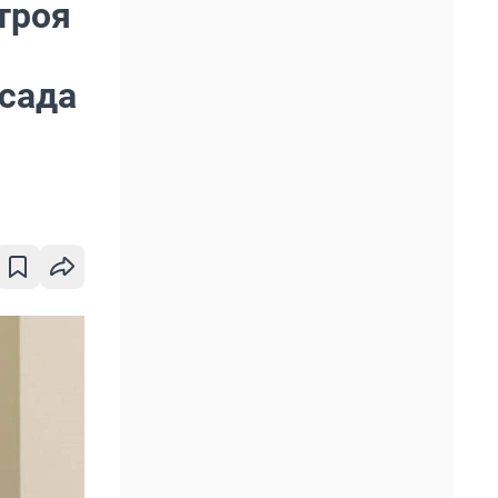
троя
тсада