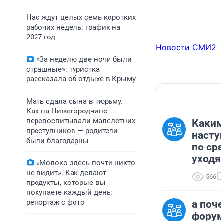
Нас ждут целых семь коротких
рабочих недель: график на
2027 год
Новости СМИ2
«За неделю две ночи были
страшные»: туристка
рассказала об отдыхе в Крыму
Мать сдала сына в тюрьму.
Как на Нижегородчине
перевоспитывали малолетних
Каким
преступников — родители
насту
были благодарны
по ср
уходя
«Молоко здесь почти никто
не видит». Как делают
566
продукты, которые вы
покупаете каждый день:
репортаж с фото
а поч
форум