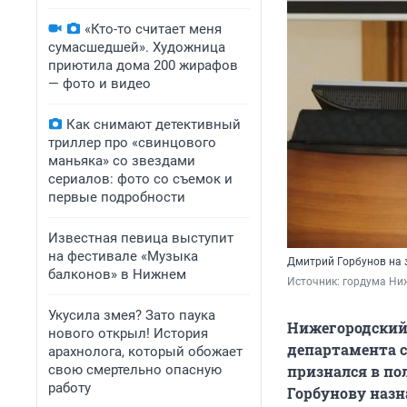
«Кто-то считает меня
сумасшедшей». Художница
приютила дома 200 жирафов
— фото и видео
Как снимают детективный
триллер про «свинцового
маньяка» со звездами
сериалов: фото со съемок и
первые подробности
Известная певица выступит
на фестивале «Музыка
Дмитрий Горбунов на 
балконов» в Нижнем
Источник: 
гордума Ни
Укусила змея? Зато паука
Нижегородский 
нового открыл! История
департамента 
арахнолога, который обожает
свою смертельно опасную
признался в по
работу
Горбунову назн