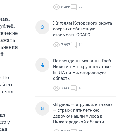
8 466
22
има.
Жителям Кстовского округа
ублей.
3
сохранят областную
течение
стоимость ОСАГО
сажать
7 997
14
ольнения
ой
Повреждены машины: Глеб
4
Никитин — о крупной атаке
БПЛА на Нижегородскую
. По
область
ый его
7 666
16
 начал
«В руках — игрушки, в глазах
5
— страх»: пятилетнюю
 из
девочку нашли у леса в
то у
Нижегородской области
она