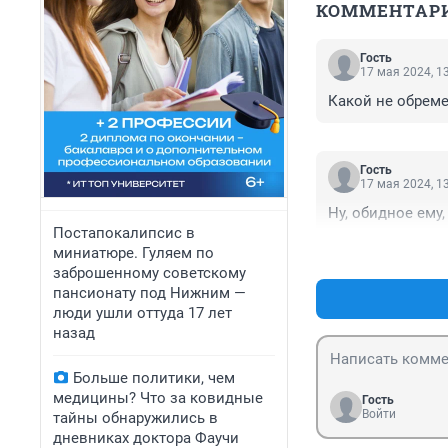
КОММЕНТАР
Гость
17 мая 2024, 1
Какой не обрем
Гость
17 мая 2024, 1
Ну, обидное ему,
Постапокалипсис в
миниатюре. Гуляем по
заброшенному советскому
пансионату под Нижним —
люди ушли оттуда 17 лет
назад
Больше политики, чем
медицины? Что за ковидные
Гость
Войти
тайны обнаружились в
дневниках доктора Фаучи