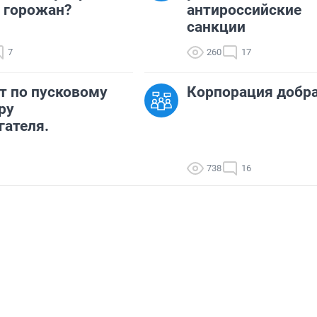
 горожан?
антироссийские
санкции
7
260
17
т по пусковому
Корпорация добр
ру
гателя.
738
16