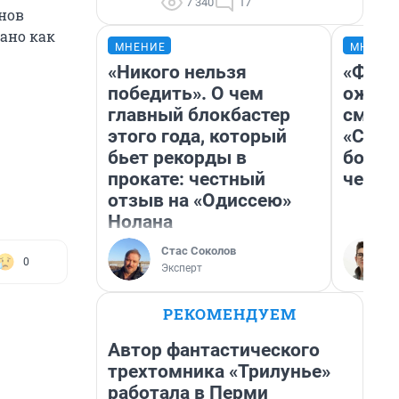
7 340
17
бнов
ано как
МНЕНИЕ
МНЕНИ
«Никого нельзя
«Фина
победить». О чем
ожида
главный блокбастер
смотр
этого года, который
«Стар
бьет рекорды в
больш
прокате: честный
честн
отзыв на «Одиссею»
Нолана
Стас Соколов
0
Эксперт
РЕКОМЕНДУЕМ
Автор фантастического
трехтомника «Трилунье»
работала в Перми