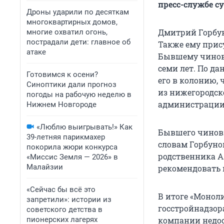
пресс-службе су
Дроны ударили по десяткам
многоквартирных домов,
Дмитрий Горбун
многие охватил огонь,
пострадали дети: главное об
Также ему прис
атаке
Бывшему чиновн
семи лет. По д
Готовимся к осени?
его в колонию, 
Синоптики дали прогноз
из нижегородск
погоды на рабочую неделю в
администрации
Нижнем Новгороде
«Люблю выигрывать!» Как
Бывшего чиновн
39-летняя парикмахер
словам Горбуно
покорила жюри конкурса
родственника А
«Миссис Земля — 2026» в
Малайзии
рекомендовать 
«Сейчас бы всё это
В итоге «Моноли
запретили»: истории из
госстройнадзор
советского детства в
пионерских лагерях
компании недос