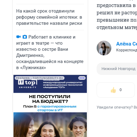
предоставила в 
На какой срок отодвинули
решил не расто
реформу семейной ипотеки: в
превышение пол
правительстве назвали риски
отдельном мате
Работает в клинике и
играет в театре — что
Алёна С
известно о сестре Вани
Корреспонд
Дмитриенко,
оскандалившейся на концерте
в «Лужниках»
Нижний Новгород
РЕКЛАМА • TOPITUNIVERSITY.RU
0
Увидели опечатку? В