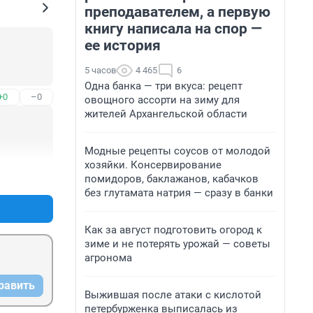
преподавателем, а первую
книгу написала на спор —
ее история
5 часов
4 465
6
Одна банка — три вкуса: рецепт
+0
–0
овощного ассорти на зиму для
жителей Архангельской области
Модные рецепты соусов от молодой
хозяйки. Консервирование
+0
–0
помидоров, баклажанов, кабачков
без глутамата натрия — сразу в банки
Как за август подготовить огород к
зиме и не потерять урожай — советы
агронома
равить
Выжившая после атаки с кислотой
петербурженка выписалась из