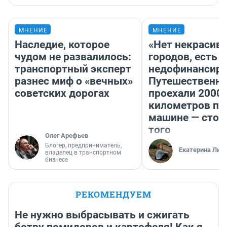
МНЕНИЕ
МНЕНИЕ
Наследие, которое
«Нет некрасив
чудом не развалилось:
городов, есть
транспортный эксперт
недофинансиро
разнес миф о «вечных»
Путешественн
советских дорогах
проехали 2000
километров по 
машине — стои
того
Олег Арефьев
Блогер, предприниматель,
Екатерина Лит
владелец в транспортном
бизнесе
РЕКОМЕНДУЕМ
Не нужно выбрасывать и сжигать