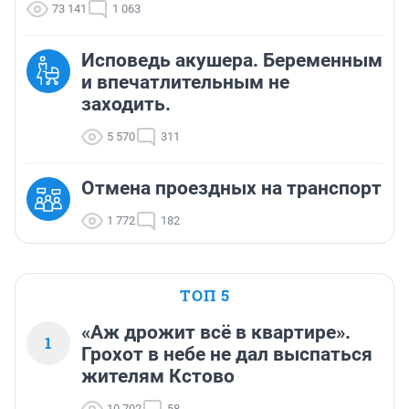
73 141
1 063
Исповедь акушера. Беременным
и впечатлительным не
заходить.
5 570
311
Отмена проездных на транспорт
1 772
182
ТОП 5
«Аж дрожит всё в квартире».
1
Грохот в небе не дал выспаться
жителям Кстово
10 702
58