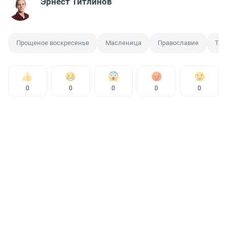
Эрнест Титлинов
Прощеное воскресенье
Масленица
Православие
Тра
0
0
0
0
0