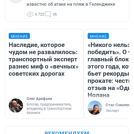
известно об атаке на пляж в Геленджике
6 722
36
МНЕНИЕ
МНЕНИЕ
Наследие, которое
«Никого нельз
чудом не развалилось:
победить». О ч
транспортный эксперт
главный блокб
разнес миф о «вечных»
этого года, ко
советских дорогах
бьет рекорды 
прокате: честн
отзыв на «Оди
Нолана
Олег Арефьев
Блогер, предприниматель,
Стас Соколов
владелец в транспортном
Эксперт
бизнесе
РЕКОМЕНДУЕМ