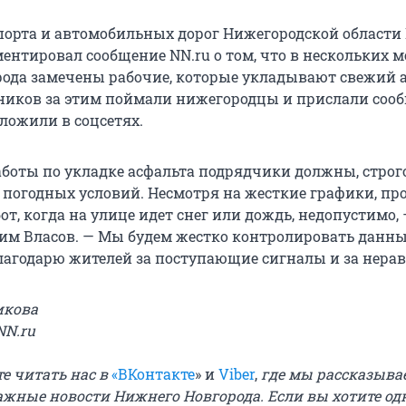
орта и автомобильных дорог Нижегородской области
ентировал сообщение NN.ru о том, что в нескольких м
ода замечены рабочие, которые укладывают свежий а
тников за этим поймали нижегородцы и прислали соо
ложили в соцсетях.
боты по укладке асфальта подрядчики должны, строг
погодных условий. Несмотря на жесткие графики, пр
т, когда на улице идет снег или дождь, недопустимо,
им Власов. — Мы будем жестко контролировать данн
лагодарю жителей за поступающие сигналы и за нера
икова
NN.ru
е читать нас в
«ВКонтакте
» и
Viber
,
где мы рассказыва
ажные новости Нижнего Новгорода. Если вы хотите од