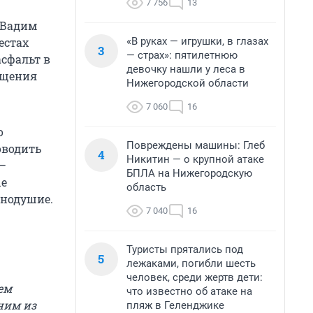
7 756
13
 Вадим
«В руках — игрушки, в глазах
естах
3
— страх»: пятилетнюю
сфальт в
девочку нашли у леса в
бщения
Нижегородской области
7 060
16
о
Повреждены машины: Глеб
оводить
4
Никитин — о крупной атаке
 —
БПЛА на Нижегородскую
ые
область
внодушие.
7 040
16
Туристы прятались под
5
лежаками, погибли шесть
человек, среди жертв дети:
ем
что известно об атаке на
ним из
пляж в Геленджике