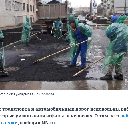
ьт в лужи укладывали в Сормове
 транспорта и автомобильных дорог недовольны ра
торые укладывали асфальт в непогоду. О том, что
ра
 в лужи
, сообщил NN.ru.