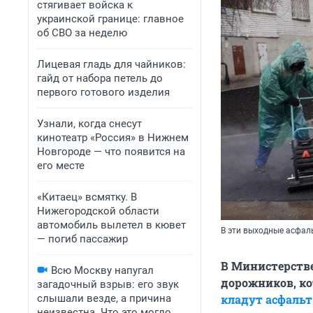
стягивает войска к
украинской границе: главное
об СВО за неделю
Лицевая гладь для чайников:
гайд от набора петель до
первого готового изделия
Узнали, когда снесут
кинотеатр «Россия» в Нижнем
Новгороде — что появится на
его месте
«Китаец» всмятку. В
Нижегородской области
автомобиль вылетел в кювет
В эти выходные асфал
— погиб пассажир
В Министерстве
Всю Москву напугал
дорожников, ко
загадочный взрыв: его звук
слышали везде, а причина
кладут асфальт
неизвестна. Что это могло