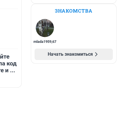
ЗНАКОМСТВА
mlada1959
,
67
Начать знакомиться
айте
ла код
 и ...