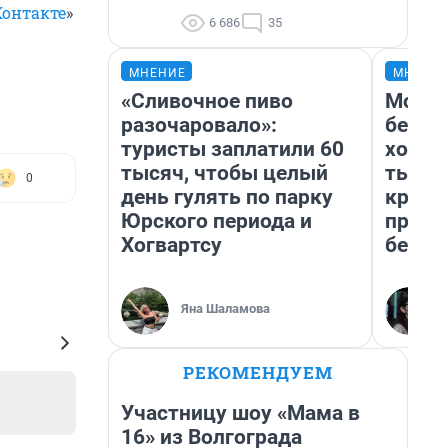
Контакте
»
6 686
35
МНЕНИЕ
МНЕНИ
«Сливочное пиво
Мой б
разочаровало»:
береж
туристы заплатили 60
хотел
тысяч, чтобы целый
тысяч
0
день гулять по парку
креди
Юрского периода и
приех
Хогвартсу
безоп
Яна Шаламова
РЕКОМЕНДУЕМ
Участницу шоу «Мама в
16» из Волгограда