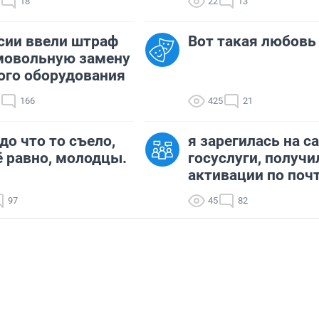
18
22
13
сии ввели штраф
Вот такая любовь
мовольную замену
ого оборудования
166
425
21
до что то съело,
я зарегилась на с
ё равно, молодцы.
госуслуги, получи
активации по почте
97
45
82