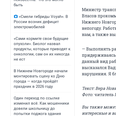
быть
Министр трансп
Власов прокомм
«Смели гибриды Voyah». В
Нижнего Новгор
России возник дефицит
электромобилей
непогоду. Рабо
нам, а также вы
«Сами кормите свои будущие
опухоли». Биолог назвал
— Выполнять ра
продукты, которые приводят к
онкологии, сам он их никогда
придерживаясь 
не ест
данный вид рабо
высказался Вад
В Нижнем Новгороде начали
нарушения. Я б
монтировать сцену ко Дню
города — когда пройдёт
праздник в 2026 году
Текст: Вера Нов
Фото: читатель 
Один переход по ссылке
изменил всё. Как мошенники
Вы также может
довели школьницу до
интересные и в
попытки поджога здания