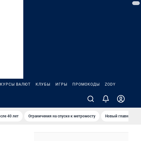
КУРСЫ ВАЛЮТ
КЛУБЫ
ИГРЫ
ПРОМОКОДЫ
ZODY
сле 40 лет
Ограничения на спуске к метромосту
Новый главный про