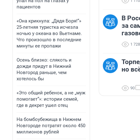
упал на пол на глазах у
1 110
пациентов
В Рос
«Она крикнула: „Дядя Боря!“»
за са
25-летняя туристка исчезла
газов
ночью у океана во Вьетнаме.
Что произошло в последние
1 728
минуты ее пропажи
Осень близко: слякоть и
Торпе
дожди придут в Нижний
но вс
Новгород раньше, чем
хотелось бы
90
«Это общий ребенок, а не „муж
помогает“»: истории семей,
где в декрет ушел отец
На бомбоубежища в Нижнем
Новгороде потратят около 450
миллионов рублей