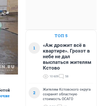
ТОП 5
«Аж дрожит всё в
1
квартире». Грохот в
небе не дал
выспаться жителям
Кстово
10 609
58
Жителям Кстовского округа
ботой
2
сохранят областную
бочие
стоимость ОСАГО