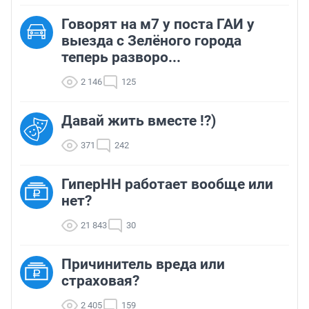
Говорят на м7 у поста ГАИ у
выезда с Зелёного города
теперь разворо...
2 146
125
Давай жить вместе !?)
371
242
ГиперНН работает вообще или
нет?
21 843
30
Причинитель вреда или
страховая?
2 405
159