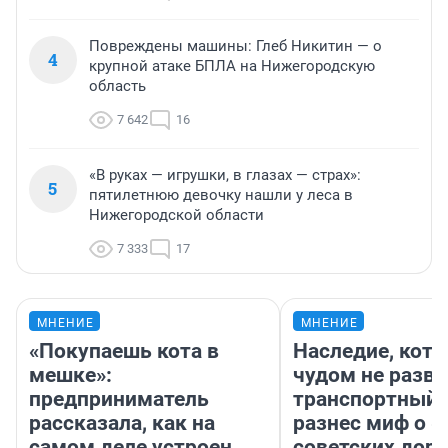
Повреждены машины: Глеб Никитин — о
4
крупной атаке БПЛА на Нижегородскую
область
7 642
16
«В руках — игрушки, в глазах — страх»:
5
пятилетнюю девочку нашли у леса в
Нижегородской области
7 333
17
МНЕНИЕ
МНЕНИЕ
«Покупаешь кота в
Наследие, кото
мешке»:
чудом не разва
предприниматель
транспортный 
рассказала, как на
разнес миф о 
самом деле устроен
советских доро