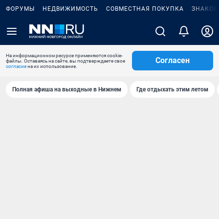
ФОРУМЫ
НЕДВИЖИМОСТЬ
СОВМЕСТНАЯ ПОКУПКА
ЗНАКОМ
На информационном ресурсе применяются cookie-
Согласен
файлы. Оставаясь на сайте, вы подтверждаете свое
согласие
на их использование.
Полная афиша на выходные в Нижнем
Где отдыхать этим летом