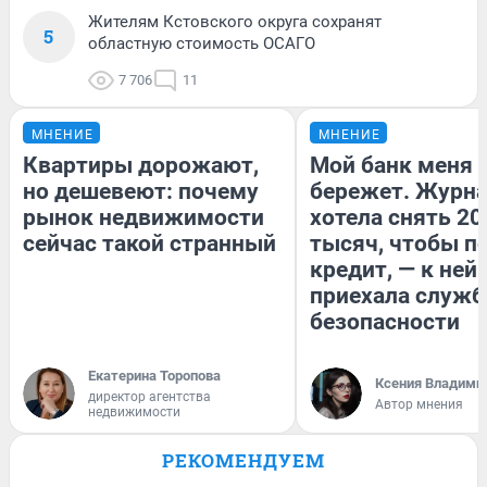
Жителям Кстовского округа сохранят
5
областную стоимость ОСАГО
7 706
11
МНЕНИЕ
МНЕНИЕ
Квартиры дорожают,
Мой банк меня
но дешевеют: почему
бережет. Журн
рынок недвижимости
хотела снять 20
сейчас такой странный
тысяч, чтобы п
кредит, — к ней
приехала служб
безопасности
Екатерина Торопова
Ксения Владими
директор агентства
Автор мнения
недвижимости
РЕКОМЕНДУЕМ