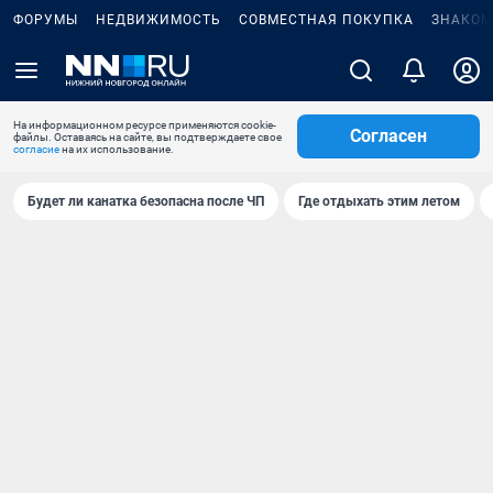
ФОРУМЫ
НЕДВИЖИМОСТЬ
СОВМЕСТНАЯ ПОКУПКА
ЗНАКОМ
На информационном ресурсе применяются cookie-
Согласен
файлы. Оставаясь на сайте, вы подтверждаете свое
согласие
на их использование.
Будет ли канатка безопасна после ЧП
Где отдыхать этим летом