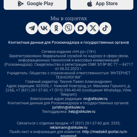
Google Play
App Store
Мы в соцсетях
Контактные данные для Роскомнадзора и государственных органов
Сетевое издание «НН.ру» (18+)
Зарегистрировано Федеральной службой по надзору в сфере связи,
информационных технологий и массовых коммуникаций
(Роскомнадзор). Свидетельство о регистрации СМИ ЭЛ № ФС 77 — 84717
от 06.02.2023 г.
Учредитель: Общество с ограниченной ответственностью "ИНТЕРНЕТ
ТЕХНОЛОГИИ"
Главный редактор: Тиунов Павел Александрович
Адрес редакции: 603006, г. Нижний Новгород, ул. Максима Горького, д.
226Б, +7 (831) 261-37-60, +7 (910) 390-40-40 (сообщения WhatsApp, Viber,
Telegram)
Электронный адрес редакции:
nn@shkulev.ru
Контактные данные для Роскомнадзора и государственных органов:
juristnn@shkulev.ru
Техподдержка:
help@shkulev.ru
Связаться с отделом продаж: +7 (831) 261-37-60 доб. 3335,
reklamann@shkulev.ru
Прайс-лист и информация для клиентов:
http://mediakit.iportal.ru/n-
novgorod