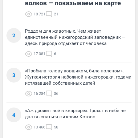
волков — показываем на карте
18 721
21
Роддом для животных. Чем живет
2
единственный нижегородский заповедник —
здесь природа отдыхает от человека
17 081
6
«Пробила голову ковшиком, била поленом».
3
Жуткая история набожной нижегородки, годами
истязавшей собственных детей
16 284
36
«Аж дрожит всё в квартире». Грохот в небе не
4
дал выспаться жителям Кстово
10 466
58