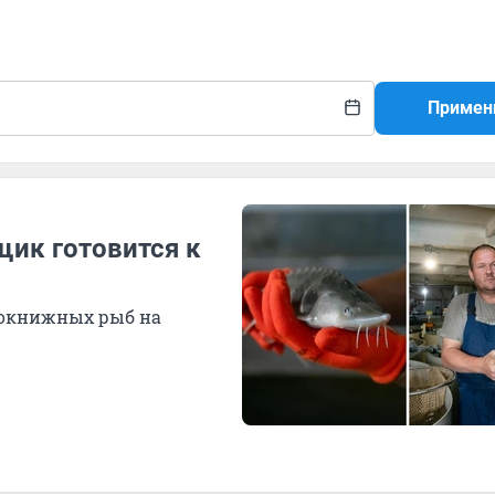
Примен
щик готовится к
нокнижных рыб на