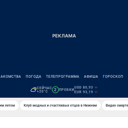
НАКОМСТВА
ПОГОДА
ТЕЛЕПРОГРАММА
АФИША
ГОРОСКОП
USD 80,93
СЕЙЧАС
2
ПРОБКИ
+20°C
EUR 93,19
тим летом
Клуб модных и счастливых отцов в Нижнем
Видео смерте