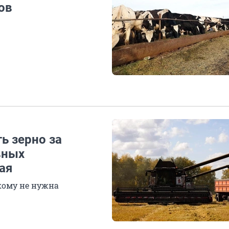
ов
ть зерно за
вных
ая
кому не нужна