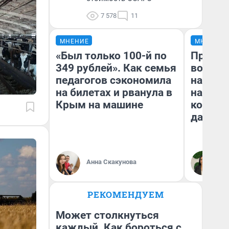
7 578
11
МНЕНИЕ
МНЕНИЕ
«Был только 100-й по
Продаш
349 рублей». Как семья
возьмут
педагогов сэкономила
нам го
на билетах и рванула в
налого
Крым на машине
коснет
даже р
Анна Скакунова
Ан
РЕКОМЕНДУЕМ
Может столкнуться
каждый. Как бороться с