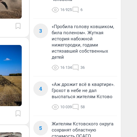
16 925
6
«Пробила голову ковшиком,
3
била поленом». Жуткая
история набожной
нижегородки, годами
истязавшей собственных
детей
16 134
36
«Аж дрожит всё в квартире».
4
Грохот в небе не дал
выспаться жителям Кстово
10 039
58
Жителям Кстовского округа
5
сохранят областную
стоимость ОСАГО