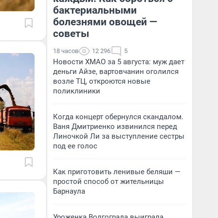
бактериальными
болезнями овощей —
советы
18 часов
12 296
5
Новости ХМАО за 5 августа: муж дает
деньги Айзе, вартовчанин оголился
возле ТЦ, откроются новые
поликлиники
Когда концерт обернулся скандалом.
Ваня Дмитриенко извинился перед
Линочкой Ли за выступление сестры
под ее голос
Как приготовить ленивые беляши —
простой способ от жительницы
Барнаула
Уроженка Волгограда выиграла