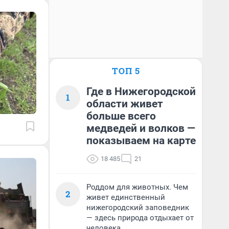
ТОП 5
Где в Нижегородской
1
области живет
больше всего
медведей и волков —
показываем на карте
18 485
21
Роддом для животных. Чем
2
живет единственный
нижегородский заповедник
— здесь природа отдыхает от
человека