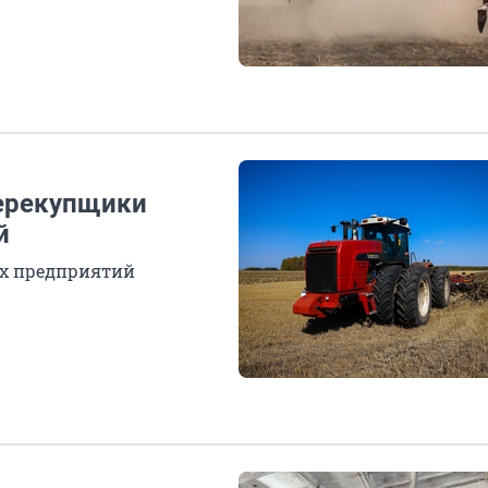
перекупщики
й
ых предприятий