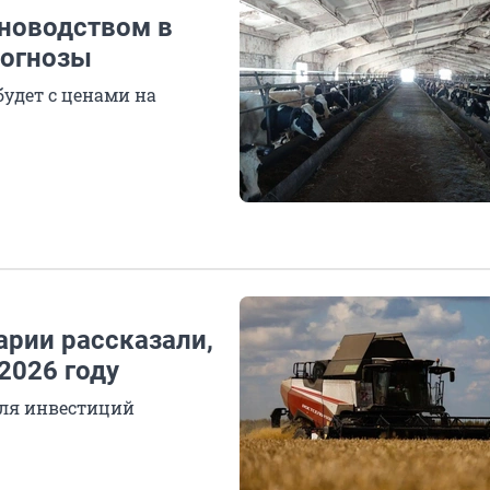
тноводством в
рогнозы
будет с ценами на
арии рассказали,
2026 году
для инвестиций