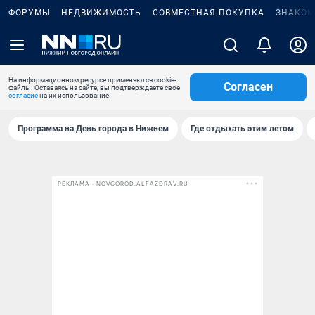
ФОРУМЫ
НЕДВИЖИМОСТЬ
СОВМЕСТНАЯ ПОКУПКА
ЗНАКОМ
На информационном ресурсе применяются cookie-
Согласен
файлы. Оставаясь на сайте, вы подтверждаете свое
согласие
на их использование.
Программа на День города в Нижнем
Где отдыхать этим летом
РЕКЛАМА • NOVGOROD.ALFAZDRAV.RU