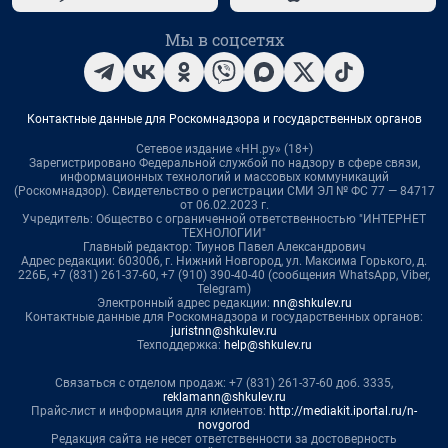
Мы в соцсетях
Контактные данные для Роскомнадзора и государственных органов
Сетевое издание «НН.ру» (18+)
Зарегистрировано Федеральной службой по надзору в сфере связи,
информационных технологий и массовых коммуникаций
(Роскомнадзор). Свидетельство о регистрации СМИ ЭЛ № ФС 77 — 84717
от 06.02.2023 г.
Учредитель: Общество с ограниченной ответственностью "ИНТЕРНЕТ
ТЕХНОЛОГИИ"
Главный редактор: Тиунов Павел Александрович
Адрес редакции: 603006, г. Нижний Новгород, ул. Максима Горького, д.
226Б, +7 (831) 261-37-60, +7 (910) 390-40-40 (сообщения WhatsApp, Viber,
Telegram)
Электронный адрес редакции:
nn@shkulev.ru
Контактные данные для Роскомнадзора и государственных органов:
juristnn@shkulev.ru
Техподдержка:
help@shkulev.ru
Связаться с отделом продаж: +7 (831) 261-37-60 доб. 3335,
reklamann@shkulev.ru
Прайс-лист и информация для клиентов:
http://mediakit.iportal.ru/n-
novgorod
Редакция сайта не несет ответственности за достоверность