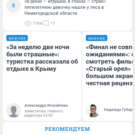
«В руках — игрушки, в глазах — страх»:
5
пятилетнюю девочку нашли у леса в
Нижегородской области
7 316
17
МНЕНИЕ
МНЕНИЕ
«За неделю две ночи
«Финал не совпа
были страшные»:
ожиданиями»: с
туристка рассказала об
смотреть филь
отдыхе в Крыму
«Старый орел» 
большом экран
честная реценз
Александра Исмайлова
Надежда Губарь
заместитель главного
редактора 63.RU
РЕКОМЕНДУЕМ