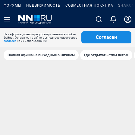
ФОРУМЫ
НЕДВИЖИМОСТЬ
СОВМЕСТНАЯ ПОКУПКА
ЗНАКОМ
На информационном ресурсе применяются cookie-
Согласен
файлы. Оставаясь на сайте, вы подтверждаете свое
согласие
на их использование.
Полная афиша на выходные в Нижнем
Где отдыхать этим летом