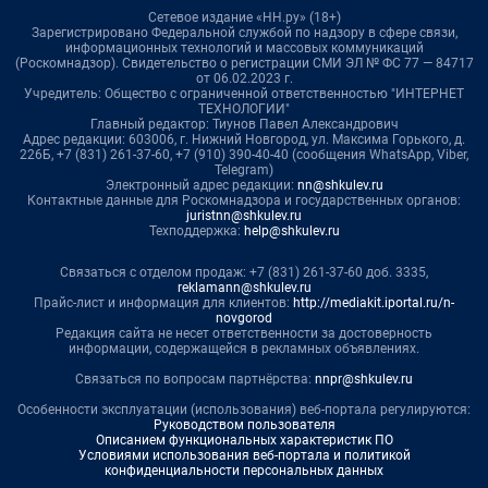
Сетевое издание «НН.ру» (18+)
Зарегистрировано Федеральной службой по надзору в сфере связи,
информационных технологий и массовых коммуникаций
(Роскомнадзор). Свидетельство о регистрации СМИ ЭЛ № ФС 77 — 84717
от 06.02.2023 г.
Учредитель: Общество с ограниченной ответственностью "ИНТЕРНЕТ
ТЕХНОЛОГИИ"
Главный редактор: Тиунов Павел Александрович
Адрес редакции: 603006, г. Нижний Новгород, ул. Максима Горького, д.
226Б, +7 (831) 261-37-60, +7 (910) 390-40-40 (сообщения WhatsApp, Viber,
Telegram)
Электронный адрес редакции:
nn@shkulev.ru
Контактные данные для Роскомнадзора и государственных органов:
juristnn@shkulev.ru
Техподдержка:
help@shkulev.ru
Связаться с отделом продаж: +7 (831) 261-37-60 доб. 3335,
reklamann@shkulev.ru
Прайс-лист и информация для клиентов:
http://mediakit.iportal.ru/n-
novgorod
Редакция сайта не несет ответственности за достоверность
информации, содержащейся в рекламных объявлениях.
Связаться по вопросам партнёрства:
nnpr@shkulev.ru
Особенности эксплуатации (использования) веб-портала регулируются:
Руководством пользователя
Описанием функциональных характеристик ПО
Условиями использования веб-портала и политикой
конфиденциальности персональных данных