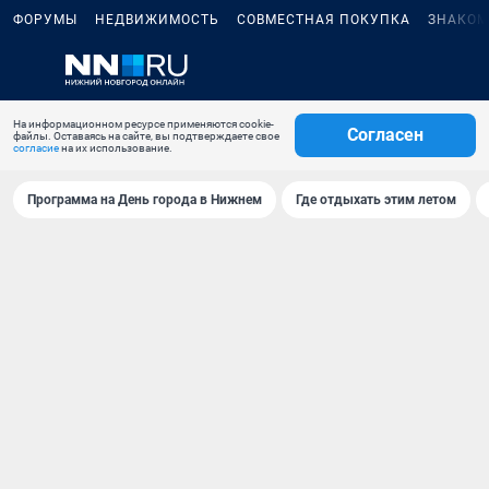
ФОРУМЫ
НЕДВИЖИМОСТЬ
СОВМЕСТНАЯ ПОКУПКА
ЗНАКОМ
На информационном ресурсе применяются cookie-
Согласен
файлы. Оставаясь на сайте, вы подтверждаете свое
согласие
на их использование.
Программа на День города в Нижнем
Где отдыхать этим летом