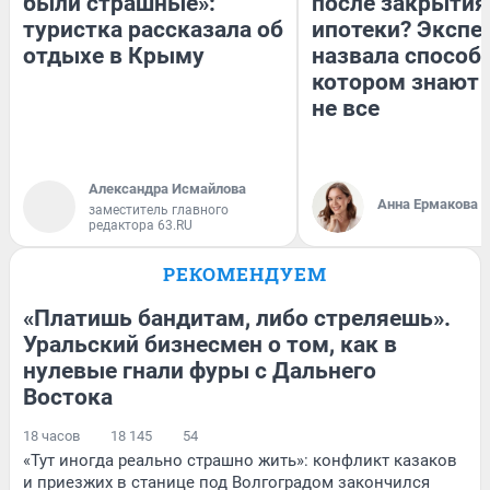
были страшные»:
после закрытия
туристка рассказала об
ипотеки? Экспе
отдыхе в Крыму
назвала способ,
котором знают 
не все
Александра Исмайлова
Анна Ермакова
заместитель главного
редактора 63.RU
РЕКОМЕНДУЕМ
«Платишь бандитам, либо стреляешь».
Уральский бизнесмен о том, как в
нулевые гнали фуры с Дальнего
Востока
18 часов
18 145
54
«Тут иногда реально страшно жить»: конфликт казаков
и приезжих в станице под Волгоградом закончился