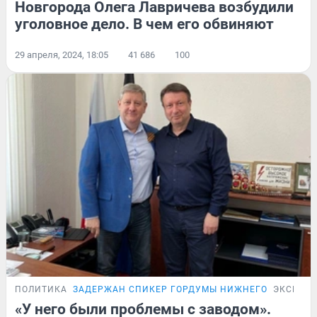
Новгорода Олега Лавричева возбудили
уголовное дело. В чем его обвиняют
29 апреля, 2024, 18:05
41 686
100
ПОЛИТИКА
ЗАДЕРЖАН СПИКЕР ГОРДУМЫ НИЖНЕГО
ЭКСКЛЮ
«У него были проблемы с заводом».