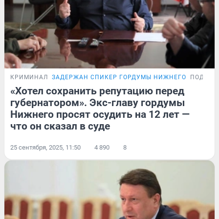
КРИМИНАЛ
ЗАДЕРЖАН СПИКЕР ГОРДУМЫ НИЖНЕГО
ПОДРОБ
«Хотел сохранить репутацию перед
губернатором». Экс-главу гордумы
Нижнего просят осудить на 12 лет —
что он сказал в суде
25 сентября, 2025, 11:50
4 890
8