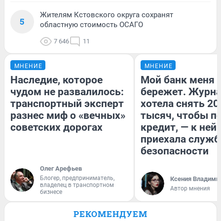
Жителям Кстовского округа сохранят
5
областную стоимость ОСАГО
7 646
11
МНЕНИЕ
МНЕНИЕ
Наследие, которое
Мой банк меня
чудом не развалилось:
бережет. Журн
транспортный эксперт
хотела снять 20
разнес миф о «вечных»
тысяч, чтобы п
советских дорогах
кредит, — к ней
приехала служб
безопасности
Олег Арефьев
Блогер, предприниматель,
Ксения Владими
владелец в транспортном
Автор мнения
бизнесе
РЕКОМЕНДУЕМ