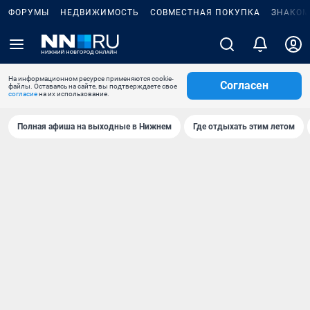
ФОРУМЫ
НЕДВИЖИМОСТЬ
СОВМЕСТНАЯ ПОКУПКА
ЗНАКОМ
На информационном ресурсе применяются cookie-
Согласен
файлы. Оставаясь на сайте, вы подтверждаете свое
согласие
на их использование.
Полная афиша на выходные в Нижнем
Где отдыхать этим летом