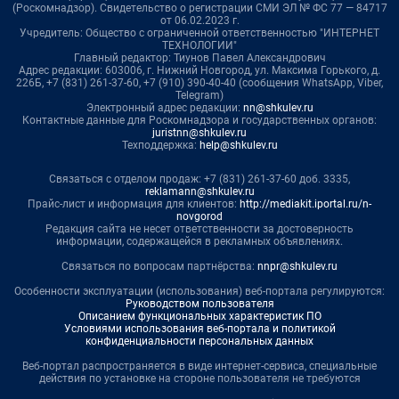
(Роскомнадзор). Свидетельство о регистрации СМИ ЭЛ № ФС 77 — 84717
от 06.02.2023 г.
Учредитель: Общество с ограниченной ответственностью "ИНТЕРНЕТ
ТЕХНОЛОГИИ"
Главный редактор: Тиунов Павел Александрович
Адрес редакции: 603006, г. Нижний Новгород, ул. Максима Горького, д.
226Б, +7 (831) 261-37-60, +7 (910) 390-40-40 (сообщения WhatsApp, Viber,
Telegram)
Электронный адрес редакции:
nn@shkulev.ru
Контактные данные для Роскомнадзора и государственных органов:
juristnn@shkulev.ru
Техподдержка:
help@shkulev.ru
Связаться с отделом продаж: +7 (831) 261-37-60 доб. 3335,
reklamann@shkulev.ru
Прайс-лист и информация для клиентов:
http://mediakit.iportal.ru/n-
novgorod
Редакция сайта не несет ответственности за достоверность
информации, содержащейся в рекламных объявлениях.
Связаться по вопросам партнёрства:
nnpr@shkulev.ru
Особенности эксплуатации (использования) веб-портала регулируются:
Руководством пользователя
Описанием функциональных характеристик ПО
Условиями использования веб-портала и политикой
конфиденциальности персональных данных
Веб-портал распространяется в виде интернет-сервиса, специальные
действия по установке на стороне пользователя не требуются