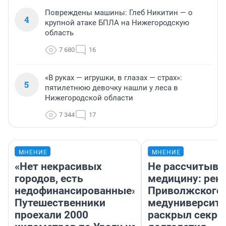
Повреждены машины: Глеб Никитин — о
4
крупной атаке БПЛА на Нижегородскую
область
7 680
16
«В руках — игрушки, в глазах — страх»:
5
пятилетнюю девочку нашли у леса в
Нижегородской области
7 344
17
МНЕНИЕ
МНЕНИЕ
«Нет некрасивых
Не рассчитыва
городов, есть
медицину: рек
недофинансированные».
Приволжского
Путешественники
медуниверсите
проехали 2000
раскрыл секре