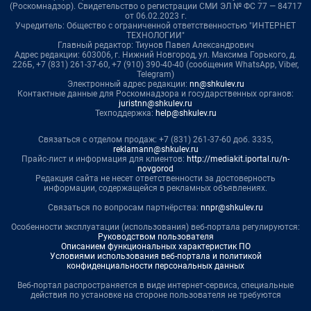
(Роскомнадзор). Свидетельство о регистрации СМИ ЭЛ № ФС 77 — 84717
от 06.02.2023 г.
Учредитель: Общество с ограниченной ответственностью "ИНТЕРНЕТ
ТЕХНОЛОГИИ"
Главный редактор: Тиунов Павел Александрович
Адрес редакции: 603006, г. Нижний Новгород, ул. Максима Горького, д.
226Б, +7 (831) 261-37-60, +7 (910) 390-40-40 (сообщения WhatsApp, Viber,
Telegram)
Электронный адрес редакции:
nn@shkulev.ru
Контактные данные для Роскомнадзора и государственных органов:
juristnn@shkulev.ru
Техподдержка:
help@shkulev.ru
Связаться с отделом продаж: +7 (831) 261-37-60 доб. 3335,
reklamann@shkulev.ru
Прайс-лист и информация для клиентов:
http://mediakit.iportal.ru/n-
novgorod
Редакция сайта не несет ответственности за достоверность
информации, содержащейся в рекламных объявлениях.
Связаться по вопросам партнёрства:
nnpr@shkulev.ru
Особенности эксплуатации (использования) веб-портала регулируются:
Руководством пользователя
Описанием функциональных характеристик ПО
Условиями использования веб-портала и политикой
конфиденциальности персональных данных
Веб-портал распространяется в виде интернет-сервиса, специальные
действия по установке на стороне пользователя не требуются