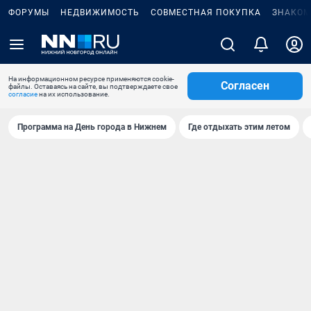
ФОРУМЫ
НЕДВИЖИМОСТЬ
СОВМЕСТНАЯ ПОКУПКА
ЗНАКОМ
На информационном ресурсе применяются cookie-
Согласен
файлы. Оставаясь на сайте, вы подтверждаете свое
согласие
на их использование.
Программа на День города в Нижнем
Где отдыхать этим летом