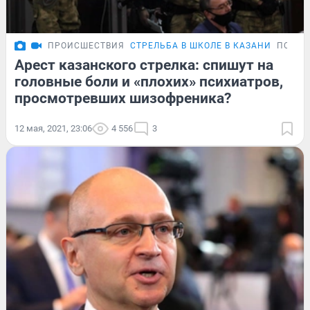
ПРОИСШЕСТВИЯ
СТРЕЛЬБА В ШКОЛЕ В КАЗАНИ
ПОДРО
Арест казанского стрелка: спишут на
головные боли и «плохих» психиатров,
просмотревших шизофреника?
12 мая, 2021, 23:06
4 556
3