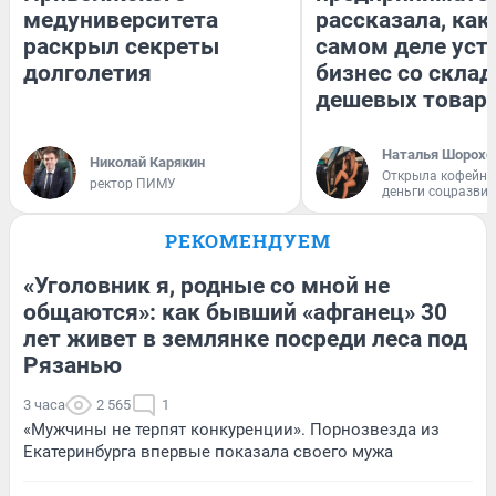
медуниверситета
рассказала, как
раскрыл секреты
самом деле уст
долголетия
бизнес со скла
дешевых товар
Наталья Шорохо
Николай Карякин
Открыла кофейну
ректор ПИМУ
деньги соцразви
РЕКОМЕНДУЕМ
«Уголовник я, родные со мной не
общаются»: как бывший «афганец» 30
лет живет в землянке посреди леса под
Рязанью
3 часа
2 565
1
«Мужчины не терпят конкуренции». Порнозвезда из
Екатеринбурга впервые показала своего мужа