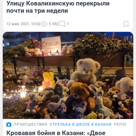
Улицу Ковалихинскую перекрыли
почти на три недели
12 мая, 2021, 10:02
5 353
1
ПРОИСШЕСТВИЯ
СТРЕЛЬБА В ШКОЛЕ В КАЗАНИ
РЕПОРТА
Кровавая бойня в Казани: «Двое