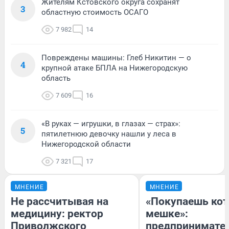
Жителям Кстовского округа сохранят
3
областную стоимость ОСАГО
7 982
14
Повреждены машины: Глеб Никитин — о
4
крупной атаке БПЛА на Нижегородскую
область
7 609
16
«В руках — игрушки, в глазах — страх»:
5
пятилетнюю девочку нашли у леса в
Нижегородской области
7 321
17
МНЕНИЕ
МНЕНИЕ
Не рассчитывая на
«Покупаешь кот
медицину: ректор
мешке»:
Приволжского
предпринимате