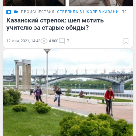
ПРОИСШЕСТВИЯ
СТРЕЛЬБА В ШКОЛЕ В КАЗАНИ
ПОДРО
Казанский стрелок: шел мстить
учителю за старые обиды?
12 мая, 2021, 14:43
4 800
7