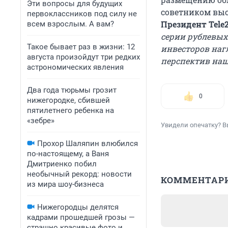
Эти вопросы для будущих
советником выс
первоклассников под силу не
Президент Tele2
всем взрослым. А вам?
серии рублевых
Такое бывает раз в жизни: 12
инвесторов наг
августа произойдут три редких
перспектив наш
астрономических явления
Два года тюрьмы грозит
0
нижегородке, сбившей
пятилетнего ребенка на
«зебре»
Увидели опечатку? В
Прохор Шаляпин влюбился
по-настоящему, а Ваня
Дмитриенко побил
необычный рекорд: новости
КОММЕНТАР
из мира шоу-бизнеса
Нижегородцы делятся
кадрами прошедшей грозы —
страшно красивые фото и