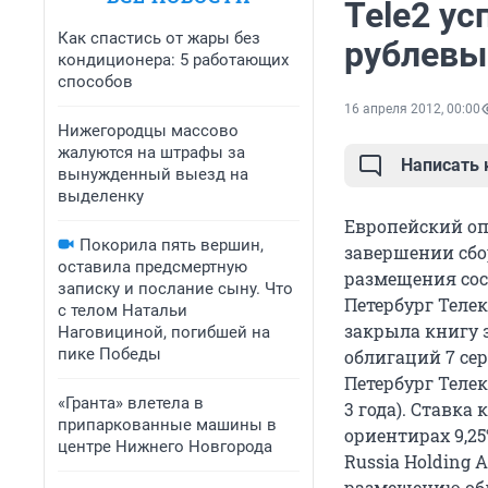
Tele2 ус
Как спастись от жары без
рублевы
кондиционера: 5 работающих
способов
16 апреля 2012, 00:00
Нижегородцы массово
жалуются на штрафы за
Написать
вынужденный выезд на
выделенку
Европейский оп
Покорила пять вершин,
завершении сбо
оставила предсмертную
размещения сост
записку и послание сыну. Что
Петербург Телек
с телом Натальи
закрыла книгу 
Наговициной, погибшей на
пике Победы
облигаций 7 се
Петербург Теле
«Гранта» влетела в
3 года). Ставка
припаркованные машины в
ориентирах 9,25
центре Нижнего Новгорода
Russia Holding 
размещению об