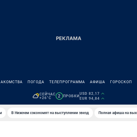
НАКОМСТВА
ПОГОДА
ТЕЛЕПРОГРАММА
АФИША
ГОРОСКОП
USD 82,17
СЕЙЧАС
2
ПРОБКИ
+26°C
EUR 94,84
м
В Нижнем сэкономят на выступлении звезд
Полная афиша на вы