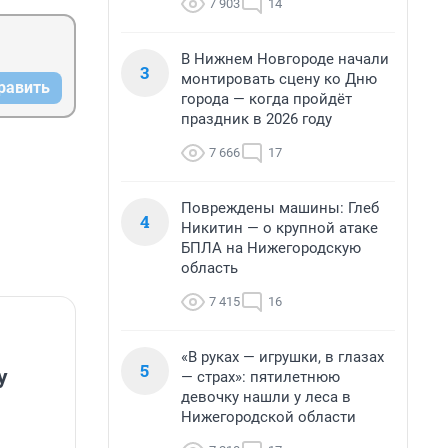
7 903
14
В Нижнем Новгороде начали
3
монтировать сцену ко Дню
равить
города — когда пройдёт
праздник в 2026 году
7 666
17
Повреждены машины: Глеб
4
Никитин — о крупной атаке
БПЛА на Нижегородскую
область
7 415
16
«В руках — игрушки, в глазах
5
у
— страх»: пятилетнюю
девочку нашли у леса в
Нижегородской области