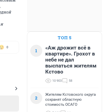
,
едной
 и
ТОП 5
«Аж дрожит всё в
0
1
квартире». Грохот в
небе не дал
выспаться жителям
Кстово
10 903
58
Жителям Кстовского округа
2
сохранят областную
стоимость ОСАГО