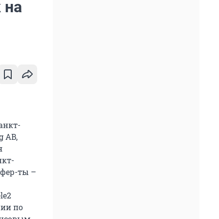
 на
анкт-
g AB,
я
нкт-
офер-ты –
le2
нии по
ансовым