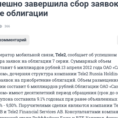
пешно завершила сбор заявок
е облигации
366
 комментарий
ератор мобильной связи,
Tele2
, сообщает об успешном
ра заявок на облигации 7 серии. Суммарный объем
авит 6 миллиардов рублей.13 апреля 2012 года ОАО «С
ом», дочерняя структура компании Tele2 Russia Holdin
заявок на приобретение облигаций. Объем размещени
рии составит 6 миллиардов рублей.Облигации ОАО «Са
ком» имеют десятилетний период обращения (срок до 
 купона составила 9.1% годовых при ранее объявленных
% - 9,50%. Поручителями сделки являются компании Te
AB и Tele2 Financial Services AB. Консультантами компа
лигаций стали Райффайзен Банк и ВТБ Капитал, фин