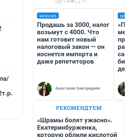
7 218
17
МНЕНИЕ
МНЕНИ
Продашь за 3000, налог
«Поку
2
возьмут с 4000. Что
мешке
нам готовит новый
предп
налоговый закон — он
расска
коснется импорта и
самом
даже репетиторов
бизне
дешев
па/
Анастасия Завгородняя
2т.р.
РЕКОМЕНДУЕМ
«Шрамы болят ужасно».
Екатеринбурженка,
которую облили кислотой