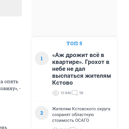
ТОП 5
«Аж дрожит всё в
1
квартире». Грохот в
небе не дал
выспаться жителям
на опять
Кстово
овину», -
10 846
58
Жителям Кстовского округа
2
сохранят областную
стоимость ОСАГО
ень