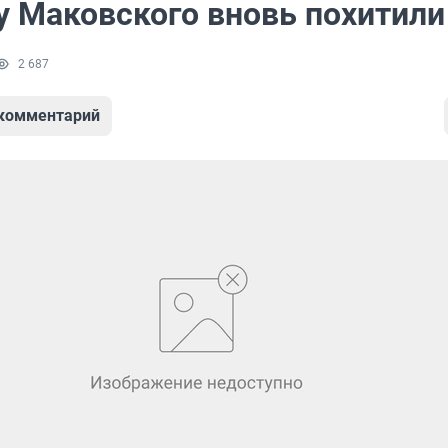
у Маковского вновь похитили
2 687
 комментарий