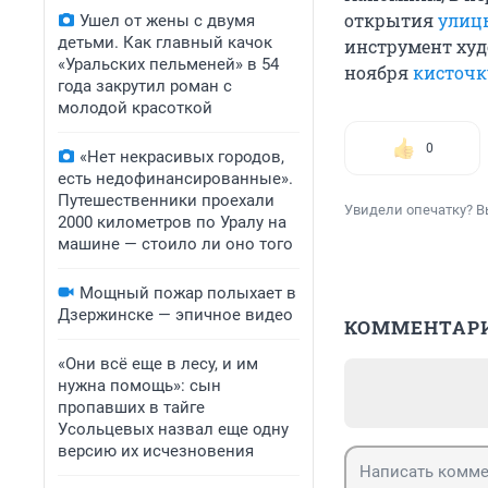
открытия
улиц
Ушел от жены с двумя
детьми. Как главный качок
инструмент худ
«Уральских пельменей» в 54
ноября
кисточк
года закрутил роман с
молодой красоткой
0
«Нет некрасивых городов,
есть недофинансированные».
Путешественники проехали
Увидели опечатку? В
2000 километров по Уралу на
машине — стоило ли оно того
Мощный пожар полыхает в
Дзержинске — эпичное видео
КОММЕНТАР
«Они всё еще в лесу, и им
нужна помощь»: сын
пропавших в тайге
Усольцевых назвал еще одну
версию их исчезновения