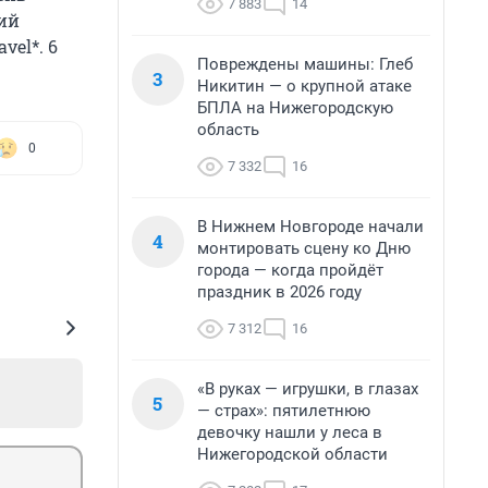
7 883
14
ий
el*. 6
Повреждены машины: Глеб
3
Никитин — о крупной атаке
БПЛА на Нижегородскую
область
0
7 332
16
В Нижнем Новгороде начали
4
монтировать сцену ко Дню
города — когда пройдёт
праздник в 2026 году
7 312
16
«В руках — игрушки, в глазах
5
— страх»: пятилетнюю
девочку нашли у леса в
Нижегородской области