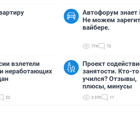
квартиру
Автофорум знает 
Не можем зарегит
вайбере.
774
73
сии взлетели
Проект содействи
ии неработающих
занятости. Кто-то
дан
учился? Отзывы,
плюсы, минусы
22
3 370
11