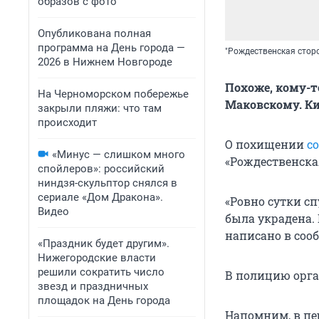
образов с фото
Опубликована полная
программа на День города —
"Рождественская стор
2026 в Нижнем Новгороде
Похоже, кому-т
На Черноморском побережье
Маковскому. Ки
закрыли пляжи: что там
происходит
О похищении
с
«Минус — слишком много
«Рождественска
спойлеров»: российский
ниндзя-скульптор снялся в
сериале «Дом Дракона».
«Ровно сутки сп
Видео
была украдена.
написано в соо
«Праздник будет другим».
Нижегородские власти
решили сократить число
В полицию орга
звезд и праздничных
площадок на День города
Напомним, в п