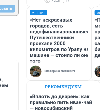
7 202
17
равить
МНЕНИЕ
МНЕНИ
«Нет некрасивых
«Поку
городов, есть
мешке
недофинансированные».
предп
Путешественники
расска
проехали 2000
самом
километров по Уралу на
бизне
машине — стоило ли оно
дешев
того
Екатерина Литкевич
,
тием
РЕКОМЕНДУЕМ
«Вплоть до диареи»: как
правильно пить иван-чай
— новосибирский