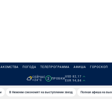
НАКОМСТВА
ПОГОДА
ТЕЛЕПРОГРАММА
АФИША
ГОРОСКОП
USD 82,17
СЕЙЧАС
2
ПРОБКИ
+24°C
EUR 94,84
м
В Нижнем сэкономят на выступлении звезд
Полная афиша на вы