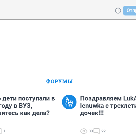
Отп
ФОРУМЫ
о дети поступали в
Поздравляем LukA
году в ВУЗ,
lenuwka с трехле
итесь как дела?
дочек!!!
1
30
22