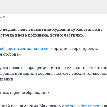
она"
о не дает покоя памятник художнику Константину
сточка вновь похищена, хотя и частично.
ообщают в социальной сети
организаторы проекта
я сторона».
устя после возвращения кисти на ее законное место о
 Правда приварили хорошо, поэтому унесли только пол
бщении.
низаторы не обращались.
ервый раз памятник Маковскому
остался без кисти
в д