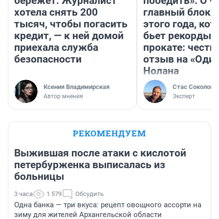
бережет. Журналист
победить». О ч
хотела снять 200
главный блокб
тысяч, чтобы погасить
этого года, ко
кредит, — к ней домой
бьет рекорды 
приехала служба
прокате: честн
безопасности
отзыв на «Оди
Нолана
Ксения Владимирская
Стас Соколов
Автор мнения
Эксперт
РЕКОМЕНДУЕМ
Выжившая после атаки с кислотой
петербурженка выписалась из
больницы
3 часа
1 579
Обсудить
Одна банка — три вкуса: рецепт овощного ассорти на
зиму для жителей Архангельской области