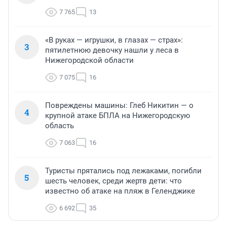
7 765
13
«В руках — игрушки, в глазах — страх»:
3
пятилетнюю девочку нашли у леса в
Нижегородской области
7 075
16
Повреждены машины: Глеб Никитин — о
4
крупной атаке БПЛА на Нижегородскую
область
7 063
16
Туристы прятались под лежаками, погибли
5
шесть человек, среди жертв дети: что
известно об атаке на пляж в Геленджике
6 692
35