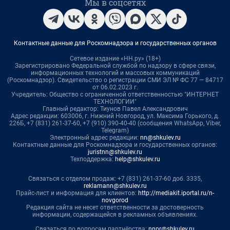
Мы в соцсетях
Контактные данные для Роскомнадзора и государственных органов
Сетевое издание «НН.ру» (18+)
Зарегистрировано Федеральной службой по надзору в сфере связи,
информационных технологий и массовых коммуникаций
(Роскомнадзор). Свидетельство о регистрации СМИ ЭЛ № ФС 77 — 84717
от 06.02.2023 г.
Учредитель: Общество с ограниченной ответственностью "ИНТЕРНЕТ
ТЕХНОЛОГИИ"
Главный редактор: Тиунов Павел Александрович
Адрес редакции: 603006, г. Нижний Новгород, ул. Максима Горького, д.
226Б, +7 (831) 261-37-60, +7 (910) 390-40-40 (сообщения WhatsApp, Viber,
Telegram)
Электронный адрес редакции:
nn@shkulev.ru
Контактные данные для Роскомнадзора и государственных органов:
juristnn@shkulev.ru
Техподдержка:
help@shkulev.ru
Связаться с отделом продаж: +7 (831) 261-37-60 доб. 3335,
reklamann@shkulev.ru
Прайс-лист и информация для клиентов:
http://mediakit.iportal.ru/n-
novgorod
Редакция сайта не несет ответственности за достоверность
информации, содержащейся в рекламных объявлениях.
Связаться по вопросам партнёрства:
nnpr@shkulev.ru