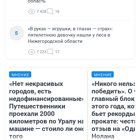
область
7 428
16
«В руках — игрушки, в глазах — страх»:
5
пятилетнюю девочку нашли у леса в
Нижегородской области
7 223
17
МНЕНИЕ
МНЕНИЕ
«Нет некрасивых
«Никого нельз
городов, есть
победить». О ч
недофинансированные».
главный блокб
Путешественники
этого года, ко
проехали 2000
бьет рекорды 
километров по Уралу на
прокате: честн
машине — стоило ли оно
отзыв на «Оди
того
Нолана