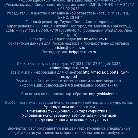
информационных технологий и массовых коммуникаций
(Роскомнадзор). Свидетельство о регистрации СМИ ЭЛ № ФС 77 — 84717
от 06.02.2023 г.
Учредитель: Общество с ограниченной ответственностью "ИНТЕРНЕТ
ТЕХНОЛОГИИ"
Главный редактор: Тиунов Павел Александрович
Адрес редакции: 603006, г. Нижний Новгород, ул. Максима Горького, д.
226Б, +7 (831) 261-37-60, +7 (910) 390-40-40 (сообщения WhatsApp, Viber,
Telegram)
Электронный адрес редакции:
nn@shkulev.ru
Контактные данные для Роскомнадзора и государственных органов:
juristnn@shkulev.ru
Техподдержка:
help@shkulev.ru
Связаться с отделом продаж: +7 (831) 261-37-60 доб. 3335,
reklamann@shkulev.ru
Прайс-лист и информация для клиентов:
http://mediakit.iportal.ru/n-
novgorod
Редакция сайта не несет ответственности за достоверность
информации, содержащейся в рекламных объявлениях.
Связаться по вопросам партнёрства:
nnpr@shkulev.ru
Особенности эксплуатации (использования) веб-портала регулируются:
Руководством пользователя
Описанием функциональных характеристик ПО
Условиями использования веб-портала и политикой
конфиденциальности персональных данных
Веб-портал распространяется в виде интернет-сервиса, специальные
действия по установке на стороне пользователя не требуются