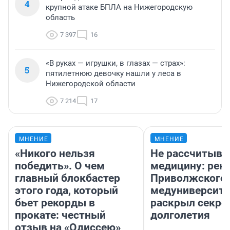
4
крупной атаке БПЛА на Нижегородскую
область
7 397
16
«В руках — игрушки, в глазах — страх»:
5
пятилетнюю девочку нашли у леса в
Нижегородской области
7 214
17
МНЕНИЕ
МНЕНИЕ
«Никого нельзя
Не рассчитыва
победить». О чем
медицину: рек
главный блокбастер
Приволжского
этого года, который
медуниверсите
бьет рекорды в
раскрыл секре
прокате: честный
долголетия
отзыв на «Одиссею»