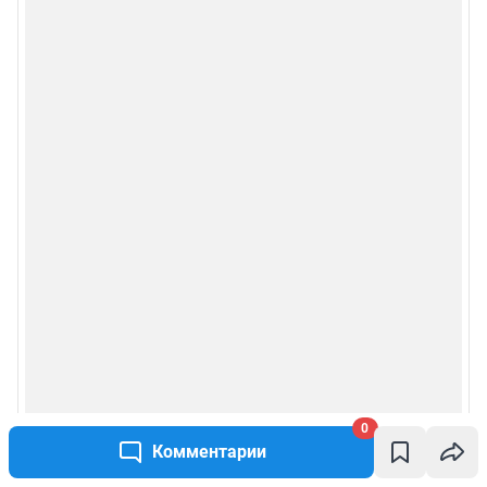
Сообщить новость
Рубрики
Реклама на сайте
Прайс-лист
О компании
Наши награды
Наши вакансии
0
Техподдержка
Комментарии