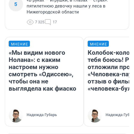
«В руках — игрушки, в глазах — страх»:
5
пятилетнюю девочку нашли у леса в
Нижегородской области
7 325
17
МНЕНИЕ
МНЕНИЕ
«Мы видим нового
Колобок-колобо
Нолана»: с каким
тебя боюсь! Ра
настроем нужно
отложили прок
смотреть «Одиссею»,
«Человека-пау
чтобы она не
отзыв о фильм
выглядела как фиаско
«человека-бул
Надежда Губарь
Надежда Губар