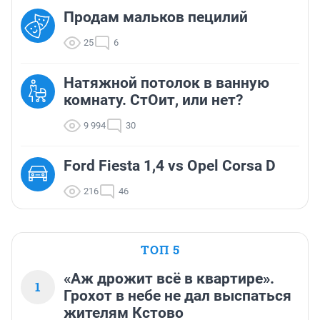
Продам мальков пецилий
25
6
Натяжной потолок в ванную
комнату. СтОит, или нет?
9 994
30
Ford Fiesta 1,4 vs Opel Corsa D
216
46
ТОП 5
«Аж дрожит всё в квартире».
1
Грохот в небе не дал выспаться
жителям Кстово