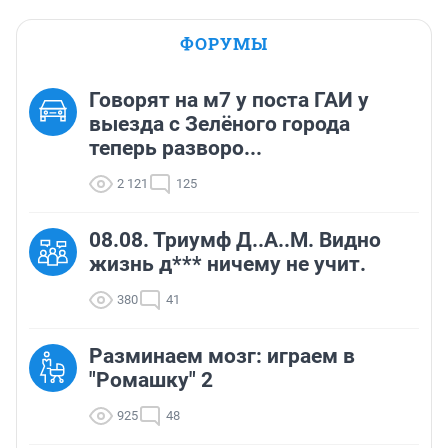
ФОРУМЫ
Говорят на м7 у поста ГАИ у
выезда с Зелёного города
теперь разворо...
2 121
125
08.08. Триумф Д..А..М. Видно
жизнь д*** ничему не учит.
380
41
Разминаем мозг: играем в
"Ромашку" 2
925
48