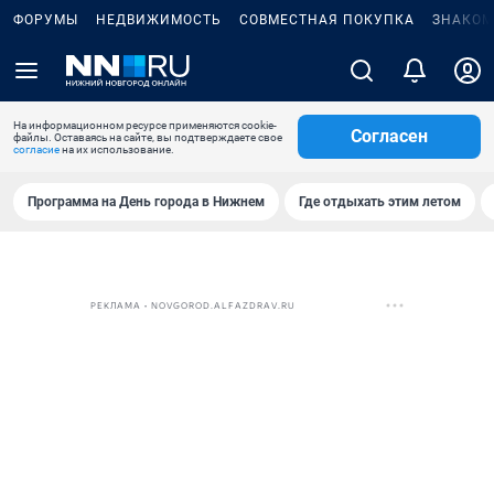
ФОРУМЫ
НЕДВИЖИМОСТЬ
СОВМЕСТНАЯ ПОКУПКА
ЗНАКОМ
На информационном ресурсе применяются cookie-
Согласен
файлы. Оставаясь на сайте, вы подтверждаете свое
согласие
на их использование.
Программа на День города в Нижнем
Где отдыхать этим летом
РЕКЛАМА • NOVGOROD.ALFAZDRAV.RU