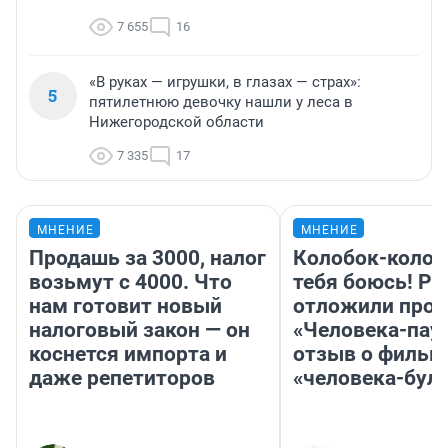
7 655
16
«В руках — игрушки, в глазах — страх»:
5
пятилетнюю девочку нашли у леса в
Нижегородской области
7 335
17
МНЕНИЕ
МНЕНИЕ
Продашь за 3000, налог
Колобок-колобо
возьмут с 4000. Что
тебя боюсь! Ра
нам готовит новый
отложили прок
налоговый закон — он
«Человека-пау
коснется импорта и
отзыв о фильм
даже репетиторов
«человека-бул