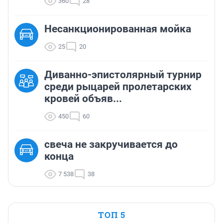
360
28
Несанкционированная мойка
25
20
Диванно-эпистолярный турнир
среди рыцарей пролетарских
кровей объяв...
450
60
свеча не закручивается до
конца
7 538
38
ТОП 5