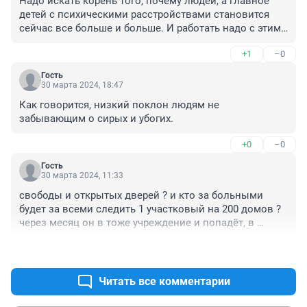
Надо искать корень того, почему людей, а главное 
детей с психическими расстройствами становится 
сейчас все больше и больше. И работать надо с этим 
корнем прежде всего. Основная проблема в том, что у 
+1
–0
нас очень мало нормальных семей, детям не 
прививаются семейные ценности, дети дома видят 
Гость
измены, скандалы, нежелание вести быт со стороны 
30 марта 2024, 18:47
матерей, отцов алкоголиков! Как Вы думаете, много 
Как говорится, низкий поклон людям не 
ли из них вырастет психически здоровых людей!
забывающим о сирых и убогих.
+0
–0
Гость
30 марта 2024, 11:33
свободы и открытых дверей ? и кто за больными 
будет за всеми следить 1 участковый на 200 домов ? 
через месяц он в тоже учреждение и попадёт, в 
лучшем случае уволиться
+0
–0
Читать все комментарии