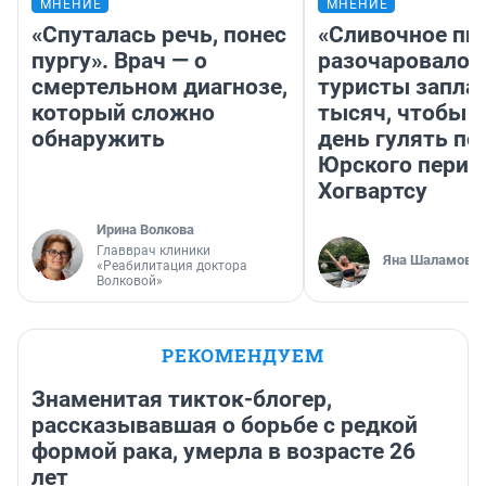
МНЕНИЕ
МНЕНИЕ
«Спуталась речь, понес
«Сливочное пи
пургу». Врач — о
разочаровало»
смертельном диагнозе,
туристы запла
который сложно
тысяч, чтобы 
обнаружить
день гулять по
Юрского перио
Хогвартсу
Ирина Волкова
Главврач клиники
Яна Шаламова
«Реабилитация доктора
Волковой»
РЕКОМЕНДУЕМ
Знаменитая тикток-блогер,
рассказывавшая о борьбе с редкой
формой рака, умерла в возрасте 26
лет