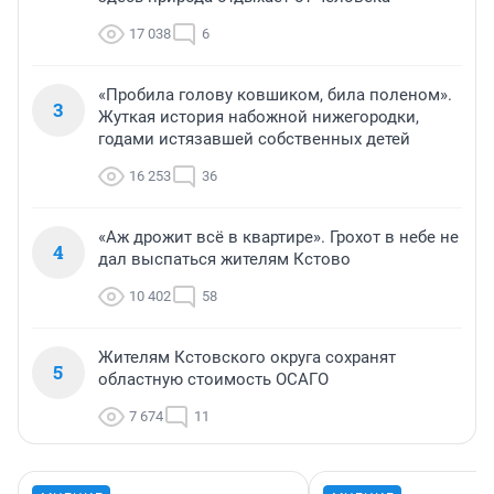
17 038
6
«Пробила голову ковшиком, била поленом».
3
Жуткая история набожной нижегородки,
годами истязавшей собственных детей
16 253
36
«Аж дрожит всё в квартире». Грохот в небе не
4
дал выспаться жителям Кстово
10 402
58
Жителям Кстовского округа сохранят
5
областную стоимость ОСАГО
7 674
11