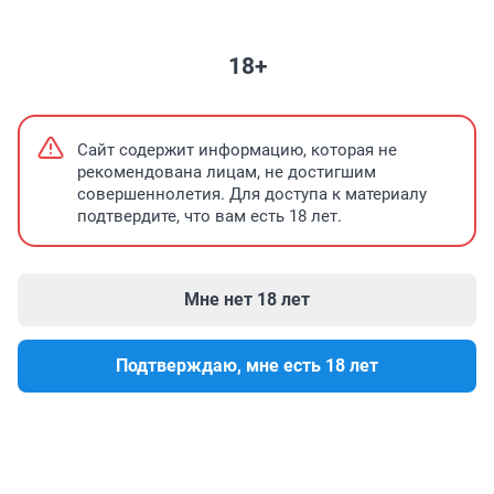
ФОРУМЫ
НЕДВИЖИМОСТЬ
СОВМЕСТНАЯ ПОКУПКА
ЗНАКОМ
18+
На информационном ресурсе применяются cookie-
Согласен
файлы. Оставаясь на сайте, вы подтверждаете свое
Сайт содержит информацию, которая не
согласие
на их использование.
рекомендована лицам, не достигшим
совершеннолетия. Для доступа к материалу
Программа на День города в Нижнем
Где отдыхать этим летом
подтвердите, что вам есть 18 лет.
Мне нет 18 лет
Подтверждаю, мне есть 18 лет