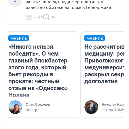
шесть человек, среди жертв дети: что
известно об атаке на пляж в Геленджике
7 074
36
МНЕНИЕ
МНЕНИЕ
«Никого нельзя
Не рассчитыва
победить». О чем
медицину: рек
главный блокбастер
Приволжского
этого года, который
медуниверсите
бьет рекорды в
раскрыл секре
прокате: честный
долголетия
отзыв на «Одиссею»
Нолана
Стас Соколов
Николай Каряк
Эксперт
ректор ПИМУ