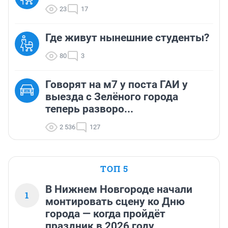
23
17
Где живут нынешние студенты?
80
3
Говорят на м7 у поста ГАИ у
выезда с Зелёного города
теперь разворо...
2 536
127
ТОП 5
В Нижнем Новгороде начали
1
монтировать сцену ко Дню
города — когда пройдёт
праздник в 2026 году