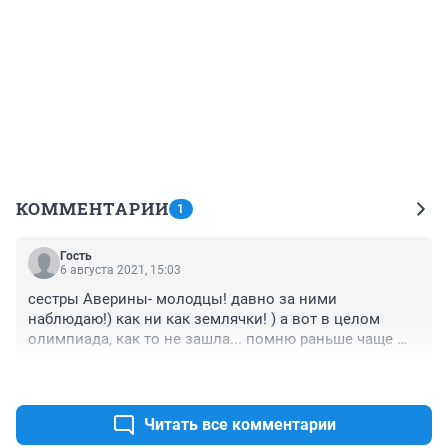
КОММЕНТАРИИ
1
Гость
6 августа 2021, 15:03
сестры Аверины- молодцы! давно за ними 
наблюдаю!) как ни как землячки! ) а вот в целом 
олимпиада, как то не зашла... помню раньше чаще 
смотрел и болел за разные дисциплины... а сейчас 
+0
–0
только по новостным веткам узнаю медальный 
зачет, а смотреть как то не интересно!
Читать все комментарии