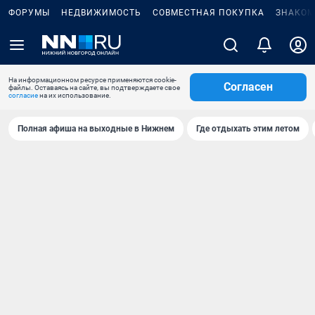
ФОРУМЫ
НЕДВИЖИМОСТЬ
СОВМЕСТНАЯ ПОКУПКА
ЗНАКОМ
На информационном ресурсе применяются cookie-
Согласен
файлы. Оставаясь на сайте, вы подтверждаете свое
согласие
на их использование.
Полная афиша на выходные в Нижнем
Где отдыхать этим летом