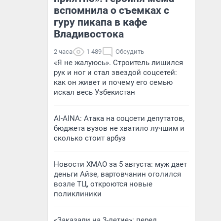
вспомнила о съемках с
гуру пикапа в кафе
Владивостока
2 часа
1 489
Обсудить
«Я не жалуюсь». Строитель лишился
рук и ног и стал звездой соцсетей:
как он живет и почему его семью
искал весь Узбекистан
AI-AINA: Атака на соцсети депутатов,
бюджета вузов не хватило лучшим и
сколько стоит арбуз
Новости ХМАО за 5 августа: муж дает
деньги Айзе, вартовчанин оголился
возле ТЦ, откроются новые
поликлиники
«Заказали на 3-летие»: перед