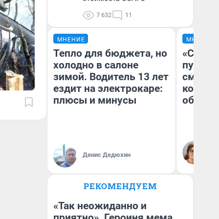
7 632
11
МНЕНИЕ
МНЕНИЕ
Тепло для бюджета, но
«Спутал
холодно в салоне
пургу».
зимой. Водитель 13 лет
смерте
ездит на электрокаре:
которы
плюсы и минусы
обнару
Ир
Гл
Денис Дедюхин
«Р
Во
РЕКОМЕНДУЕМ
«Так неожиданно и
приятно». Героиня мема