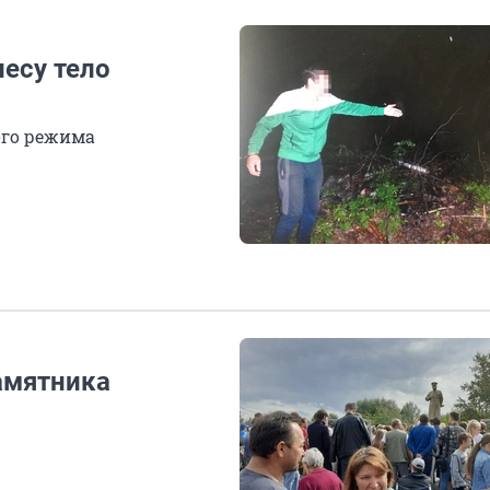
лесу тело
ого режима
амятника