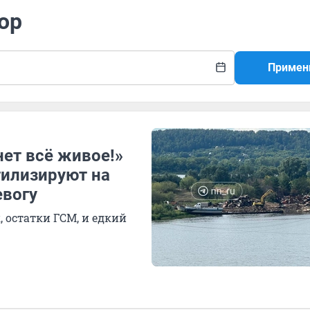
ор
Примен
нет всё живое!»
тилизируют на
евогу
, остатки ГСМ, и едкий