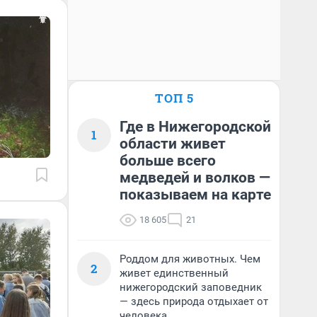
ТОП 5
Где в Нижегородской
1
области живет
больше всего
медведей и волков —
показываем на карте
18 605
21
Роддом для животных. Чем
2
живет единственный
нижегородский заповедник
— здесь природа отдыхает от
человека