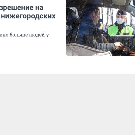
азрешение на
 нижегородских
жно больше людей у