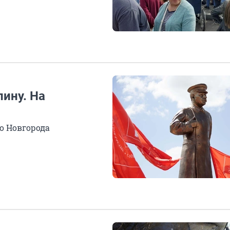
ину. На
о Новгорода