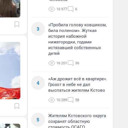
16 977
6
«Пробила голову ковшиком,
3
била поленом». Жуткая
история набожной
нижегородки, годами
истязавшей собственных
детей
16 201
36
«Аж дрожит всё в квартире».
4
Грохот в небе не дал
выспаться жителям Кстово
10 289
58
Жителям Кстовского округа
5
сохранят областную
стоимость ОСАГО