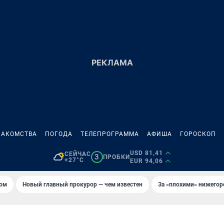
НАКОМСТВА
ПОГОДА
ТЕЛЕПРОГРАММА
АФИША
ГОРОСКОП
USD 81,41
СЕЙЧАС
3
ПРОБКИ
+27°C
EUR 94,06
том
Новый главный прокурор — чем известен
За «плохими» нижего