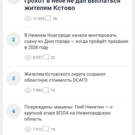
Грохот в небе не дал выспаться
жителям Кстово
11 055
58
В Нижнем Новгороде начали монтировать
2
сцену ко Дню города — когда пройдёт праздник
в 2026 году
8 337
22
Жителям Кстовского округа сохранят
3
областную стоимость ОСАГО
7 983
14
Повреждены машины: Глеб Никитин — о
4
крупной атаке БПЛА на Нижегородскую
область
7 613
16