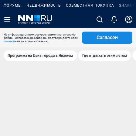
ФОРУМЫ
НЕДВИЖИМОСТЬ
СОВМЕСТНАЯ ПОКУПКА
ЗНАКОМ
На информационном ресурсе применяются cookie-
Согласен
файлы. Оставаясь на сайте, вы подтверждаете свое
согласие
на их использование.
Программа на День города в Нижнем
Где отдыхать этим летом