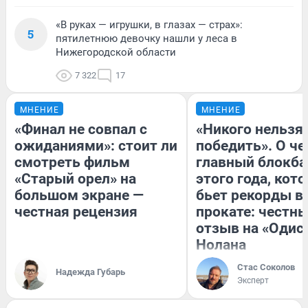
«В руках — игрушки, в глазах — страх»:
5
пятилетнюю девочку нашли у леса в
Нижегородской области
7 322
17
МНЕНИЕ
МНЕНИЕ
«Финал не совпал с
«Никого нельзя
ожиданиями»: стоит ли
победить». О ч
смотреть фильм
главный блокба
«Старый орел» на
этого года, кот
большом экране —
бьет рекорды в
честная рецензия
прокате: честн
отзыв на «Одис
Нолана
Стас Соколов
Надежда Губарь
Эксперт